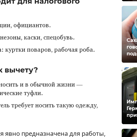
дит для налогового
ции, официантов.
езоны, каски, спецобувь.
Сах
гов
 куртки поваров, рабочая роба.
под
к вычету?
носить и в обычной жизни —
ические туфли.
Имп
ель требует носить такую одежду,
Гер
при
я явно предназначена для работы,