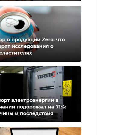
ар в продукции Zero: что
орят исследования о
сластителях
орт электроэнергии в
мании подорожал на 71%:
чины и последствия