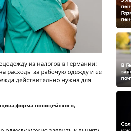
5 л
пен
Гер
пен
ецодежду из налогов в Германии:
В Г
а расходы за рабочую одежду и её
зав
поч
одежда действительно нужна для
щика,форма полицейского,
Сол
сю одежду можно заявить к вычету
как