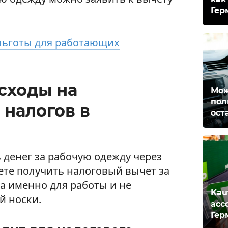
Гер
льготы для работающих
сходы на
Мож
пол
 налогов в
ост
 денег за рабочую одежду через
те получить налоговый вычет за
а именно для работы и не
Kau
й носки.
асс
Гер