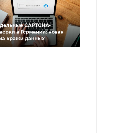
дельные CAPTCHA-
верки в Германии: новая
ма кражи данных