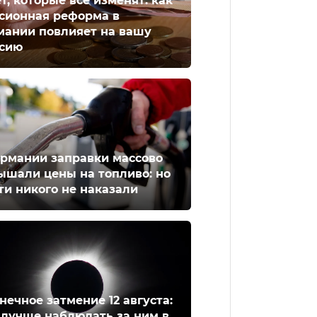
ет, которые всё изменят: как
сионная реформа в
мании повлияет на вашу
сию
ермании заправки массово
ышали цены на топливо: но
ти никого не наказали
нечное затмение 12 августа:
 лучше наблюдать за ним в