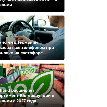
мании
но ли в Германии
ьзоваться телефоном при
ановке на светофоре
fland расширяет
ортимент Bio-продукции в
мании с 2027 года