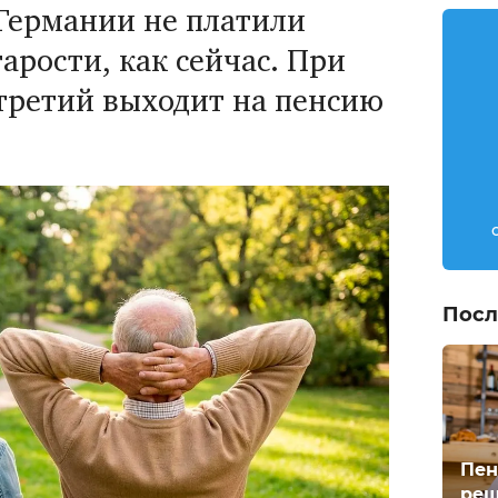
 Германии не платили
тарости, как сейчас. При
третий выходит на пенсию
Посл
Пен
реш