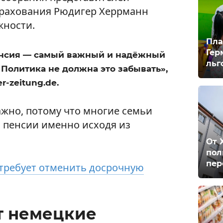
трахования Рюдигер Херрманн
жности.
Пла
Гер
енсия — самый важный и надёжный
льг
 Политика не должна это забывать»,
r-zeitung.de.
ажно, потому что многие семьи
 пенсии именно исходя из
От 
пол
пер
требует отменить досрочную
т немецкие