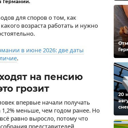
в Германии.
дов для споров о том, как
какого возраста работать и нужно
остоятельно.
Отм
рмании в июне 2026: две даты
Гер
тличие
.
ходят на пенсию
это грозит
20 
авг
еловек впервые начали получать
сне
а 1,2% меньше, чем годом ранее. Но
всё равно выросло, потому что
 собрания представителей