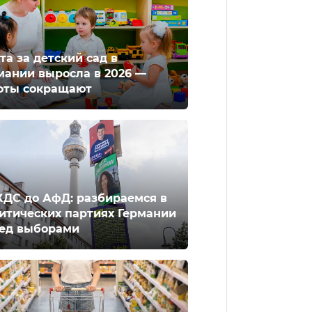
та за детский сад в
мании выросла в 2026 —
оты сокращают
ХДС до АфД: разбираемся в
итических партиях Германии
ед выборами