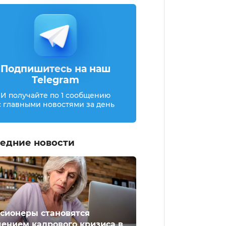
Подпишитесь на наш
Telegram
И получайте по 1 сообщению
с главными новостями за день
едние новости
сионеры становятся
ением кадрового кризиса в