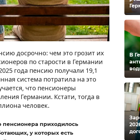
Гер
сию досрочно: чем это грозит их
В Г
сионеров по старости в Германии
ант
вод
2025 года пенсию получали 19,1
нная система потратила на это
учается, что пенсионеры
ления Германии. Кстати, тогда в
ллиона человек.
Зар
го пенсионера приходилось
202
дог
отающих, у которых есть