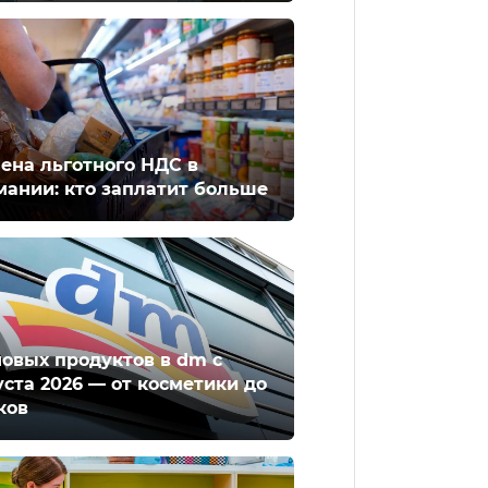
ена льготного НДС в
мании: кто заплатит больше
новых продуктов в dm с
уста 2026 — от косметики до
ков