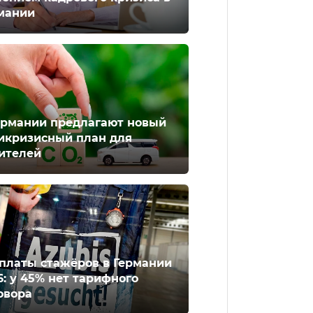
мании
ермании предлагают новый
икризисный план для
ителей
платы стажёров в Германии
6: у 45% нет тарифного
овора