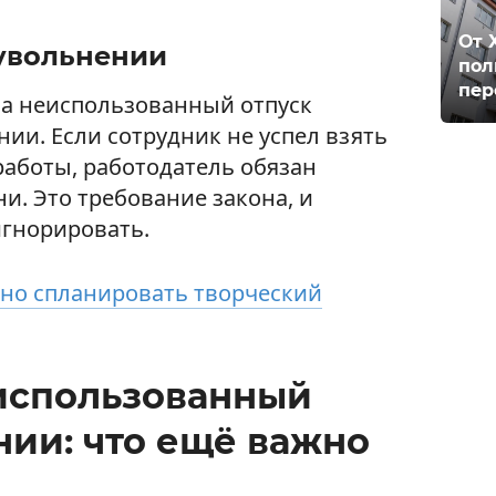
От 
 увольнении
пол
пер
за неиспользованный отпуск
ии. Если сотрудник не успел взять
работы, работодатель обязан
ни. Это требование закона, и
игнорировать.
ьно спланировать творческий
использованный
нии: что ещё важно