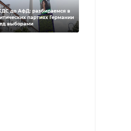
ХДС до АфД: разбираемся в
итических партиях Германии
ед выборами