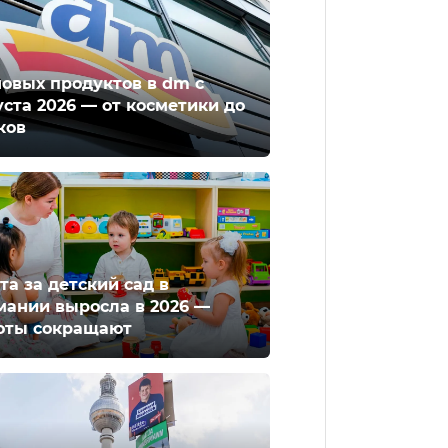
новых продуктов в dm с
уста 2026 — от косметики до
ков
та за детский сад в
мании выросла в 2026 —
оты сокращают