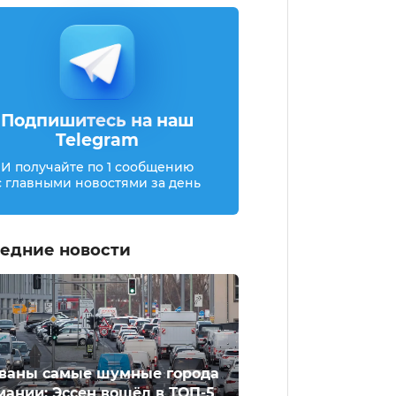
Подпишитесь на наш
Telegram
И получайте по 1 сообщению
с главными новостями за день
едние новости
ваны самые шумные города
мании: Эссен вошёл в ТОП-5