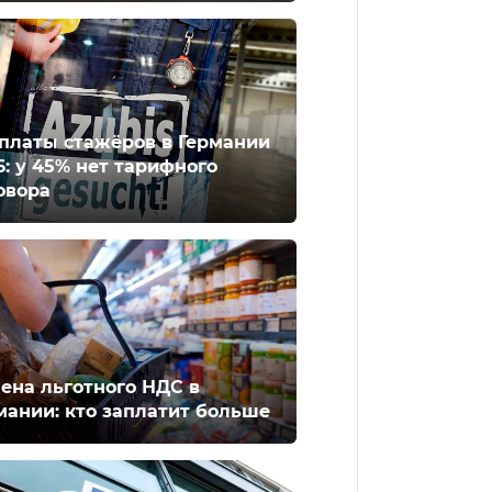
платы стажёров в Германии
6: у 45% нет тарифного
овора
ена льготного НДС в
мании: кто заплатит больше