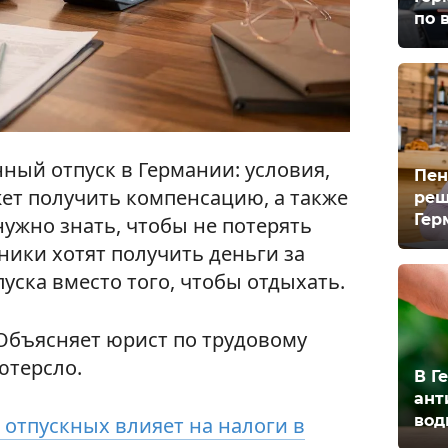
по 
ный отпуск в Германии: условия,
Пен
ет получить компенсацию, а также
реш
Гер
ужно знать, чтобы не потерять
ники хотят получить деньги за
ска вместо того, чтобы отдыхать.
 Объясняет юрист по трудовому
ютерсло.
В Г
ант
вод
 отпускных влияет на налоги в