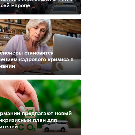
всей Европе
сионеры становятся
ением кадрового кризиса в
мании
ермании предлагают новый
икризисный план для
ителей