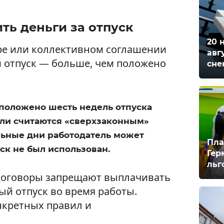
ть деньги за отпуск
20 
ре или коллективном соглашении
авг
 отпуск — больше, чем положено
сне
 положено шесть недель отпуска
ели считаются «сверхзаконным»
льные дни работодатель может
Пла
уск не был использован.
Гер
льг
договоры запрещают выплачивать
ый отпуск во время работы.
нкретных правил и