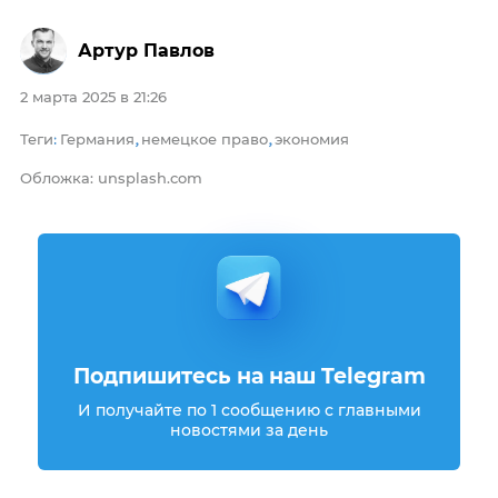
Артур Павлов
2 марта 2025 в 21:26
Теги
Германия
немецкое право
экономия
:
,
,
Обложка: unsplash.com
Подпишитесь на наш Telegram
И получайте по 1 сообщению с главными
новостями за день