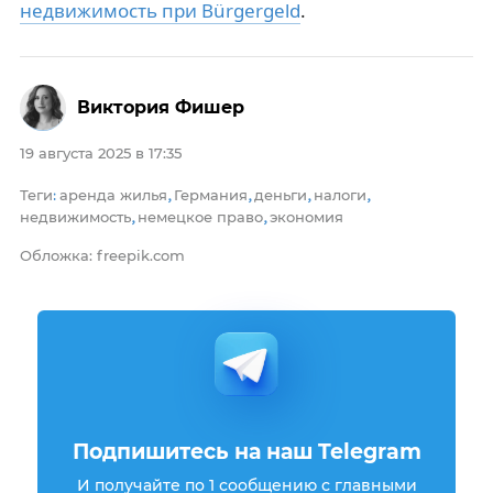
недвижимость при Bürgergeld
.
Виктория Фишер
19 августа 2025 в 17:35
Теги
аренда жилья
Германия
деньги
налоги
:
,
,
,
,
недвижимость
немецкое право
экономия
,
,
Обложка: freepik.com
Подпишитесь на наш Telegram
И получайте по 1 сообщению с главными