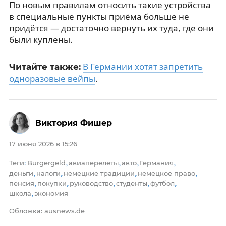
По новым правилам относить такие устройства
в специальные пункты приёма больше не
придётся — достаточно вернуть их туда, где они
были куплены.
В Германии хотят запретить
Читайте также:
одноразовые вейпы
.
Виктория Фишер
17 июня 2026 в 15:26
Теги
Bürgergeld
авиаперелеты
авто
Германия
:
,
,
,
,
деньги
налоги
немецкие традиции
немецкое право
,
,
,
,
пенсия
покупки
руководство
студенты
футбол
,
,
,
,
,
школа
экономия
,
Обложка: ausnews.de