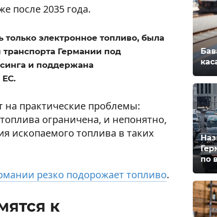
е после 2035 года.
ь только электронное топливо, была
Бав
 транспорта Германии под
кас
синга и поддержана
ЕС.
 на практические проблемы:
топлива ограничена, и непонятно,
ия ископаемого топлива в таких
Наз
Гер
по 
рмании резко подорожает топливо
.
мятся к