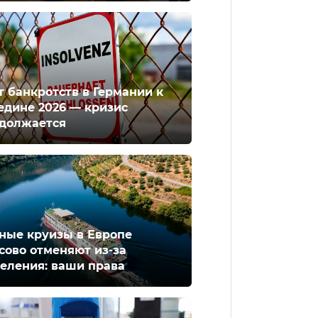
т банкротств в Германии к
едине 2026 — кризис
должается
ные круизы в Европе
сово отменяют из-за
еления: ваши права