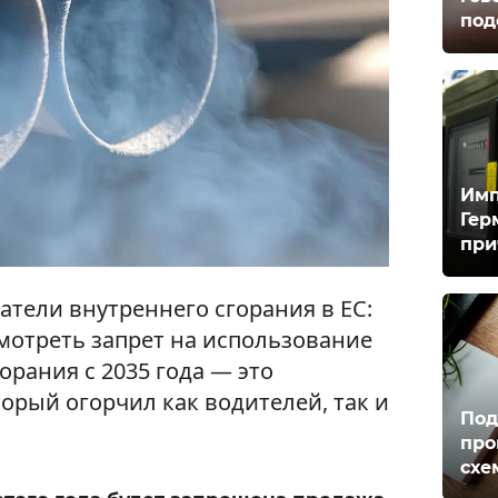
под
Имп
Гер
при
атели внутреннего сгорания в ЕС:
мотреть запрет на использование
орания с 2035 года — это
орый огорчил как водителей, так и
Под
про
схе