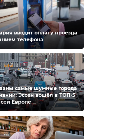
ария вводит оплату проезда
анием телефона
ваны самые шумные города
мании: Эссен вошёл в ТОП-5
всей Европе