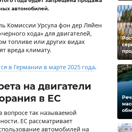
 этого года будет запрещена продажа
ных автомобилей.
ль Комиссии Урсула фон дер Ляйен
черного хода» для двигателей,
Рос
м топливе или других видах
сер
ят вреда климату.
про
ся в Германии в марте 2025 года
.
рета на двигатели
орания в ЕС
Реч
мас
обм
 в вопросе так называемой
ности. ЕС рассматривает
спользование автомобилей на