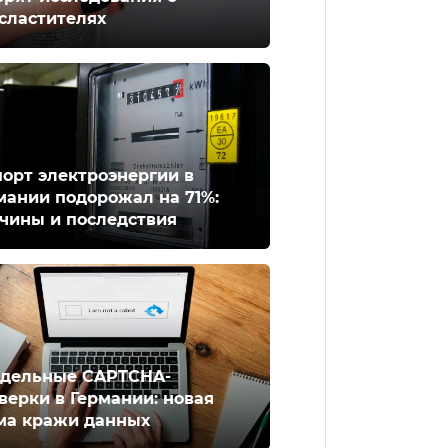
сластителях
орт электроэнергии в
мании подорожал на 71%:
чины и последствия
дельные CAPTCHA-
верки в Германии: новая
ма кражи данных