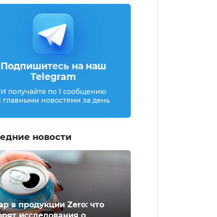
Подпишитесь на наш
Telegram
И получайте по 1 сообщению
с главными новостями за день
едние новости
ар в продукции Zero: что
орят исследования о