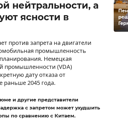
й нейтральности, а
Пен
уют ясности в
реш
Гер
ает против запрета на двигатели
втомобильная промышленность
я планирования. Немецкая
й промышленности (VDA)
кретную дату отказа от
е раньше 2045 года.
люме и другие представители
задержка с запретом может ухудшить
опы по сравнению с Китаем.