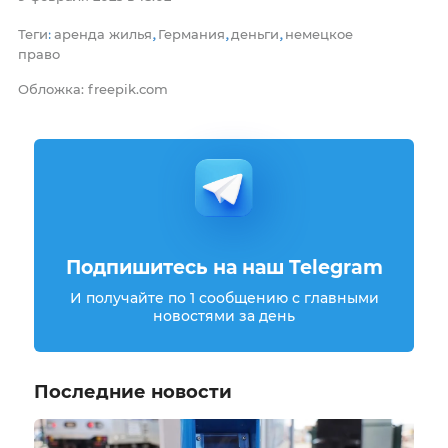
Теги
аренда жилья
Германия
деньги
немецкое
:
,
,
,
право
Обложка: freepik.com
Подпишитесь на наш Telegram
И получайте по 1 сообщению с главными
новостями за день
Последние новости