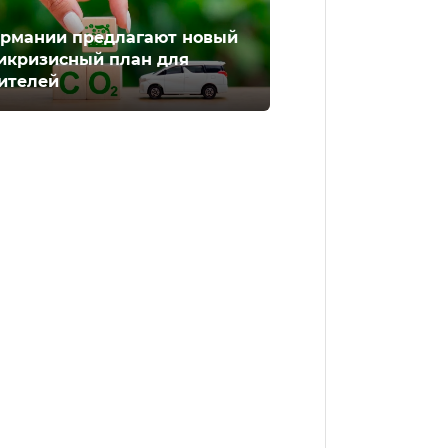
ермании предлагают новый
икризисный план для
ителей