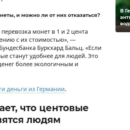
В Г
неты, и можно ли от них отказаться?
ант
вод
 перевозка монет в 1 и 2 цента
нению с их стоимостью», —
Бундесбанка Буркхард Бальц. «Если
ые станут удобнее для людей. Это
денег более экологичным и
ти деньги из Германии
.
ет, что центовые
вятся людям