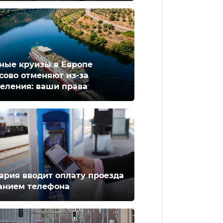
ные круизы в Европе
сово отменяют из-за
еления: ваши права
ария вводит оплату проезда
анием телефона