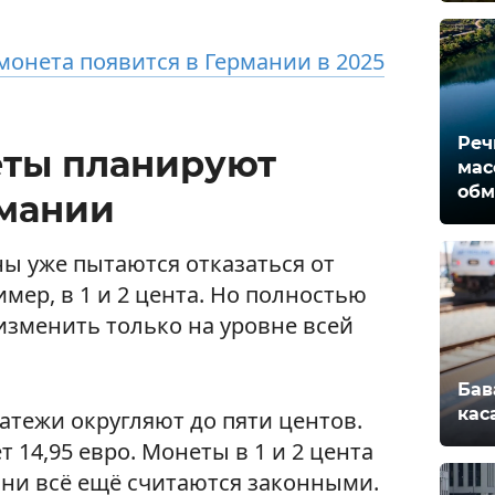
монета появится в Германии в 2025
Реч
еты планируют
мас
обм
рмании
ы уже пытаются отказаться от
мер, в 1 и 2 цента. Но полностью
изменить только на уровне всей
Бав
кас
тежи округляют до пяти центов.
т 14,95 евро. Монеты в 1 и 2 цента
они всё ещё считаются законными.