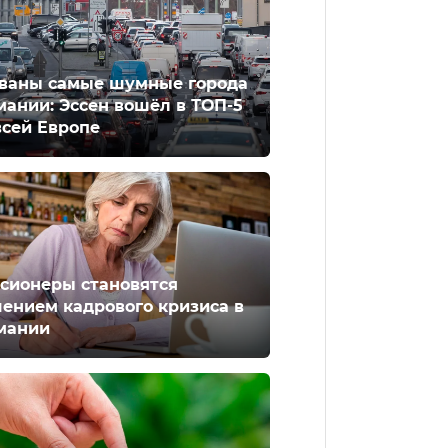
ваны самые шумные города
мании: Эссен вошёл в ТОП-5
всей Европе
сионеры становятся
ением кадрового кризиса в
мании