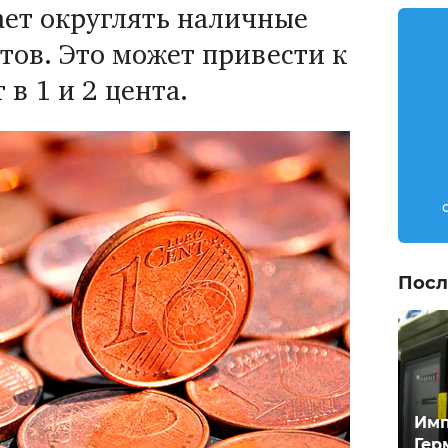
ает округлять наличные
тов. Это может привести к
в 1 и 2 цента.
Посл
Имп
Гер