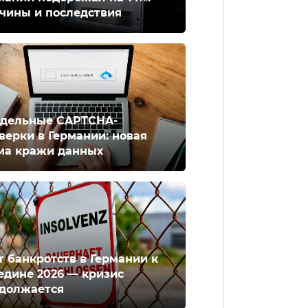
чины и последствия
дельные CAPTCHA-
верки в Германии: новая
ма кражи данных
т банкротств в Германии к
едине 2026 — кризис
должается