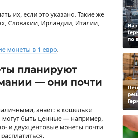
ть их, если это указано. Такие же
х, Словакии, Ирландии, Италии,
Наз
Гер
по 
е монеты в 1 евро
.
еты планируют
рмании — они почти
Пен
реш
Гер
наличными, знает: в кошельке
х могут быть ценные — например,
дно- и двухцентовые монеты почти
расплатиться.