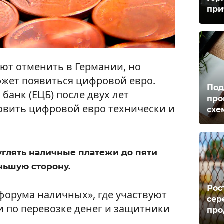
при
ют отменить в Германии, но
жет появиться цифровой евро.
Под
анк (ЕЦБ) после двух лет
про
овить цифровой евро технически и
схе
глять наличные платежи до пяти
ньшую сторону.
Рос
форума наличных», где участвуют
сер
и по перевозке денег и защитники
про