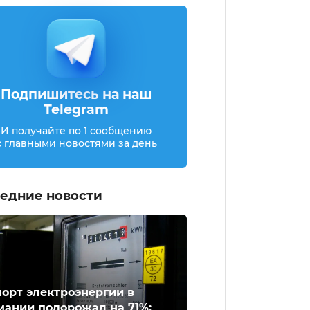
Подпишитесь на наш
Telegram
И получайте по 1 сообщению
с главными новостями за день
едние новости
орт электроэнергии в
мании подорожал на 71%: