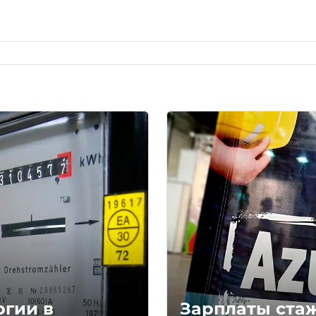
ргии в
Зарплаты ста