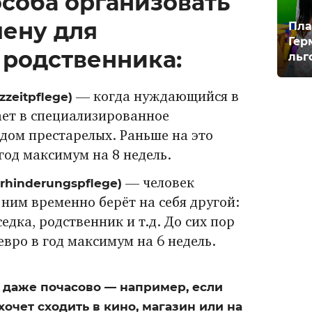
особа организовать
ену для
Пла
Гер
родственника:
льг
zeitpflege)
— когда нуждающийся в
ает в специализированное
дом престарелых. Раньше на это
 год максимум на 8 недель.
hinderungspflege)
— человек
а ним временно берёт на себя другой:
едка, родственник и т.д. До сих пор
 евро в год максимум на 6 недель.
 даже почасово — например, если
чет сходить в кино, магазин или на