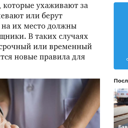
, которые ухаживают за
левают или берут
 на их место должны
щники. В таких случаях
осрочный или временный
ятся новые правила для
Посл
Бав