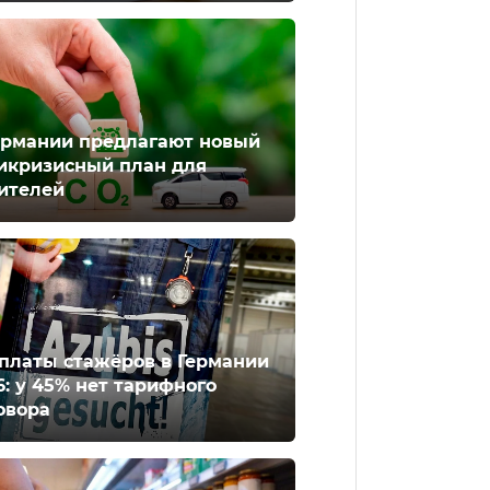
ермании предлагают новый
икризисный план для
ителей
платы стажёров в Германии
6: у 45% нет тарифного
овора