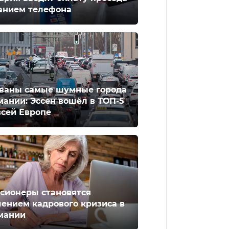
анием телефона
ваны самые шумные города
мании: Эссен вошёл в ТОП-5
всей Европе
сионеры становятся
ением кадрового кризиса в
мании