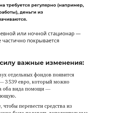
ена требуется регулярно (например,
аботы), деньги из
лачиваются.
невной или ночной стационар —
же частично покрывается
в силу важные изменения:
вух отдельных фондов появится
— 3 539 евро, который можно
на оба вида помощи —
ающую.
 чтобы перевести средства из