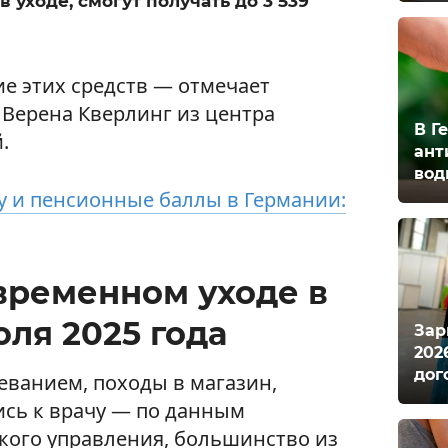
уходе, смогут получать до 3 539
е этих средств — отмечает
 Верена Кверлинг из центра
В Г
.
ант
вод
у и пенсионные баллы в Германии:
временном уходе в
юля 2025 года
Зар
202
дог
ванием, походы в магазин,
ись к врачу — по данным
кого управления, большинство из