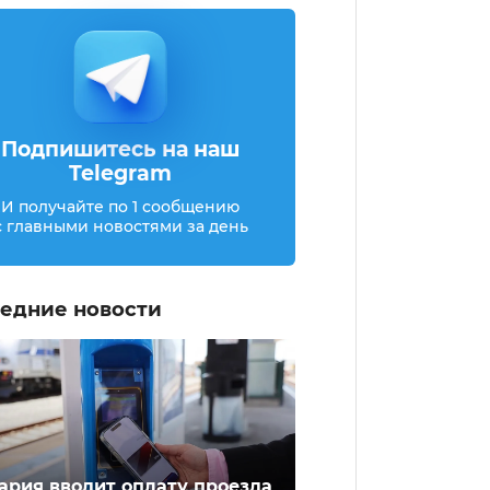
Подпишитесь на наш
Telegram
И получайте по 1 сообщению
с главными новостями за день
едние новости
ария вводит оплату проезда