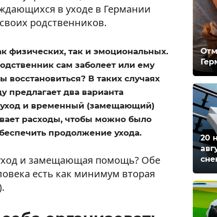
ждающихся в уходе в Германии
своих родственников.
Отм
ак физических, так и эмоциональных.
Гер
одственник сам заболеет или ему
ы восстановиться? В таких случаях
ду предлагает два варианта
 уход и временный (замещающий)
ывает расходы, чтобы можно было
обеспечить продолжение ухода.
20 
авг
 уход и замещающая помощь? Обе
сне
еловека есть как минимум вторая
.