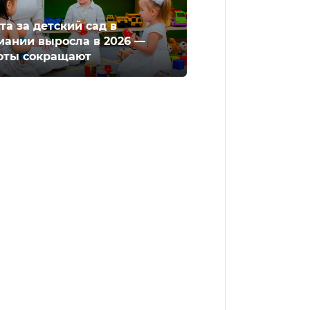
та за детский сад в
мании выросла в 2026 —
оты сокращают