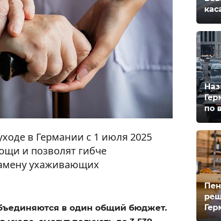
кас
Наз
Гер
по 
ходе в Германии с 1 июля 2025
мощи и позволят гибче
замену ухаживающих
Пен
реш
Гер
объединяются в один общий бюджет.