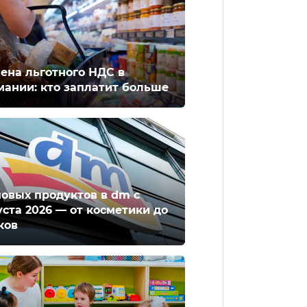
ена льготного НДС в
мании: кто заплатит больше
новых продуктов в dm с
уста 2026 — от косметики до
ков