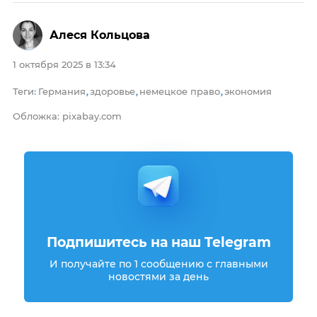
Алеся Кольцова
1 октября 2025 в 13:34
Теги
Германия
здоровье
немецкое право
экономия
:
,
,
,
Обложка: pixabay.com
Подпишитесь на наш Telegram
И получайте по 1 сообщению с главными
новостями за день