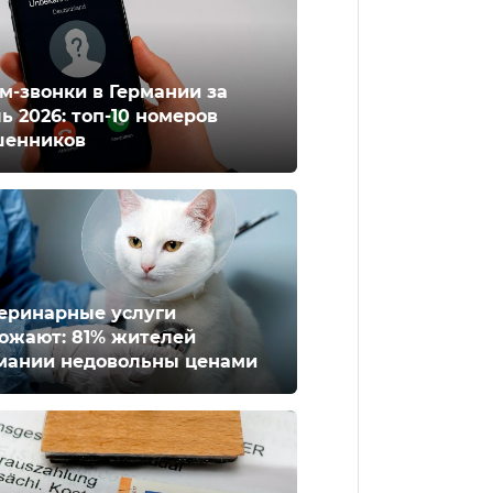
м-звонки в Германии за
ь 2026: топ-10 номеров
енников
еринарные услуги
ожают: 81% жителей
мании недовольны ценами