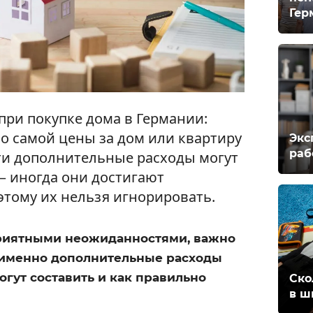
Гер
ри покупке дома в Германии:
о самой цены за дом или квартиру
Экс
раб
Эти дополнительные расходы могут
 иногда они достигают
этому их нельзя игнорировать.
приятными неожиданностями, важно
е именно дополнительные расходы
огут составить и как правильно
Ско
в ш