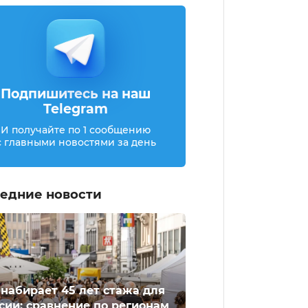
Подпишитесь на наш
Telegram
И получайте по 1 сообщению
с главными новостями за день
едние новости
 набирает 45 лет стажа для
сии: сравнение по регионам