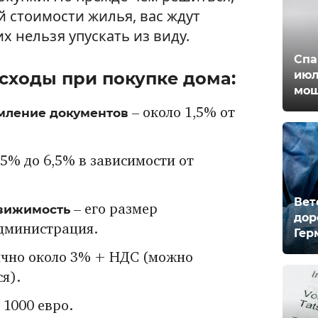
й стоимости жилья, вас ждут
х нельзя упускать из виду.
Спа
июл
сходы при покупке дома:
мош
рмление документов
– около 1,5% от
,5% до 6,5% в зависимости от
Вет
движимость
– его размер
дор
администрация.
Гер
чно около 3% + НДС (можно
я).
 1000 евро.