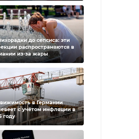
лихорадки до сепсиса: эти
екции распространяются в
мании из-за жары
вижимость в Германии
евеет с учётом инфляции в
6 году