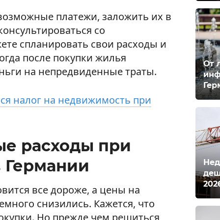
 возможные платежи, заложить их в
консультироваться со
жете спланировать свои расходы и
когда после покупки жилья
От 
еньги на непредвиденные траты.
инф
Гер
ся налог на недвижимость при
е расходы при
в Германии
Нед
деш
202
вится все дороже, а цены на
емного снизились. Кажется, что
окупки. Но прежде чем решиться,