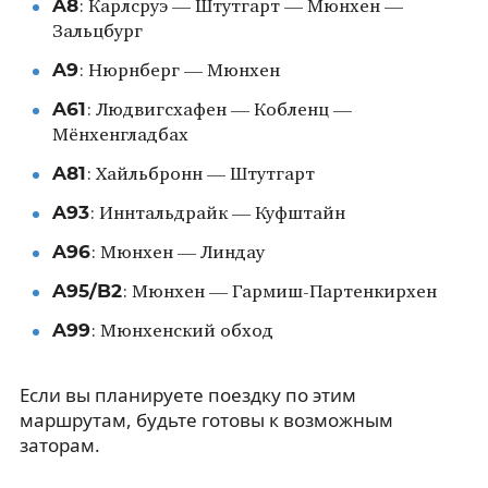
A8
: Карлсруэ — Штутгарт — Мюнхен —
Зальцбург
A9
: Нюрнберг — Мюнхен
A61
: Людвигсхафен — Кобленц —
Мёнхенгладбах
A81
: Хайльбронн — Штутгарт
A93
: Иннтальдрайк — Куфштайн
A96
: Мюнхен — Линдау
A95/B2
: Мюнхен — Гармиш-Партенкирхен
A99
: Мюнхенский обход
Если вы планируете поездку по этим
маршрутам, будьте готовы к возможным
заторам.