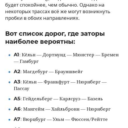
будет спокойнее, чем обычно. Однако на
некоторых трассах всё же могут возникнуть
пробки в обоих направлениях.
Вот список дорог, где заторы
наиболее вероятны:
A1
: Кёльн — Дортмунд — Мюнстер — Бремен
— Гамбург
A2
: Магдебург — Брауншвейг
A3
: Кёльн — Франкфурт — Нюрнберг —
Пассау
A5
: Гейдельберг — Карлсруэ — Базель
A6
: Мангейм — Хайльбронн — Нюрнберг
A7
: Вюрцбург — Ульм — Фюссен/Рейтте