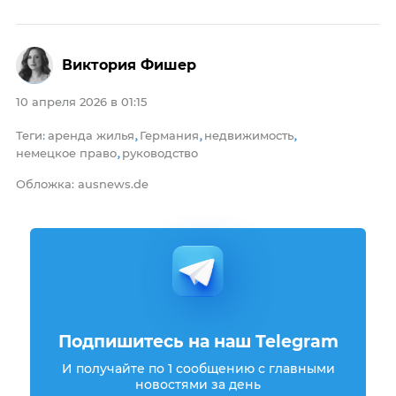
Виктория Фишер
10 апреля 2026 в 01:15
Теги
аренда жилья
Германия
недвижимость
:
,
,
,
немецкое право
руководство
,
Обложка: ausnews.de
Подпишитесь на наш Telegram
И получайте по 1 сообщению с главными
новостями за день