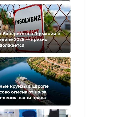
т банкротств в Германии к
едине 2026 — кризис
должается
ные круизы в Европе
сово отменяют из-за
еления: ваши права