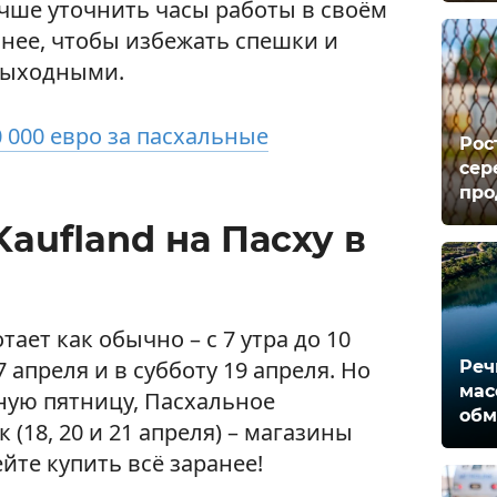
чше уточнить часы работы в своём
анее, чтобы избежать спешки и
выходными.
 000 евро за пасхальные
Рос
сер
про
aufland на Пасху в
тает как обычно – с 7 утра до 10
 апреля и в субботу 19 апреля. Но
Реч
мас
ную пятницу, Пасхальное
обм
(18, 20 и 21 апреля) – магазины
ейте купить всё заранее!