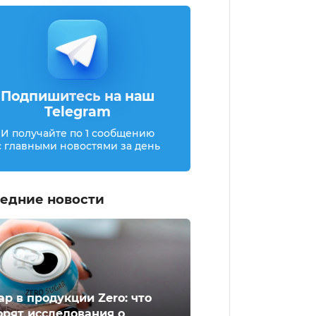
Подпишитесь на наш
Telegram
И получайте по 1 сообщению
с главными новостями за день
едние новости
ар в продукции Zero: что
орят исследования о