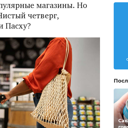
опулярные магазины. Но
Чистый четверг,
и Пасху?
Посл
Сах
гов