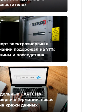
сластителях
орт электроэнергии в
мании подорожал на 71%:
чины и последствия
дельные CAPTCHA-
верки в Германии: новая
ма кражи данных