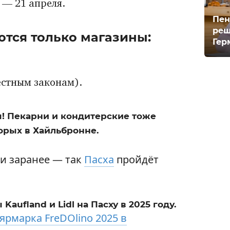
 — 21 апреля.
Пен
реш
тся только магазины:
Гер
естным законам).
ты! Пекарни и кондитерские тоже
орых в Хайльбронне.
и заранее — так
Пасха
пройдёт
aufland и Lidl на Пасху в 2025 году.
ярмарка FreDOlino 2025 в