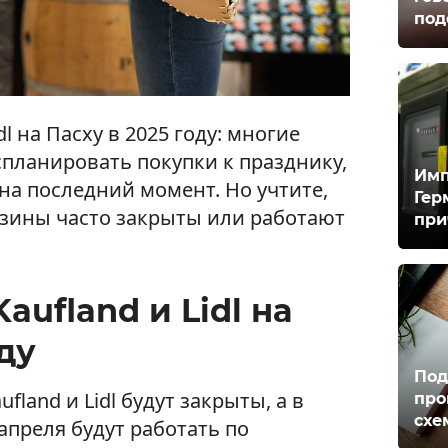
под
l на Пасху в 2025 году: многие
спланировать покупки к празднику,
Имп
на последний момент. Но учтите,
Гер
азины часто закрыты или работают
при
aufland и Lidl на
ду
Под
fland и Lidl будут закрыты, а в
про
схе
 апреля будут работать по