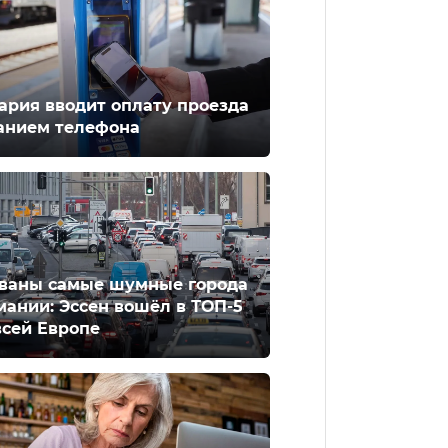
ария вводит оплату проезда
анием телефона
ваны самые шумные города
мании: Эссен вошёл в ТОП-5
всей Европе