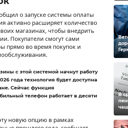
ок
ообщил о запуске системы оплаты
ния активно расширяет количество
своих магазинах, чтобы внедрить
Вет
нии. Покупатели смогут сами
дор
ы прямо во время покупок и
Гер
амообслуживания.
зины с этой системой начнут работу
026 года технология будет доступна
ане. Сейчас функция
В с
бильный телефон работает в десяти
пен
чащ
эту новую опцию в рамках
сенью прошлого года, сообщает