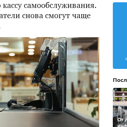
ю кассу самообслуживания.
атели снова смогут чаще
.
Посл
От 
инф