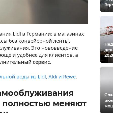
Гер
ия Lidl в Германии: в магазинах
сы без конвейерной ленты,
Нед
служивания. Это нововведение
деш
още и удобнее для клиентов, а
202
олнительный сервис.
ьной воды из Lidl, Aldi и Rewe
.
самооблуживания
Спа
июл
и полностью меняют
мош