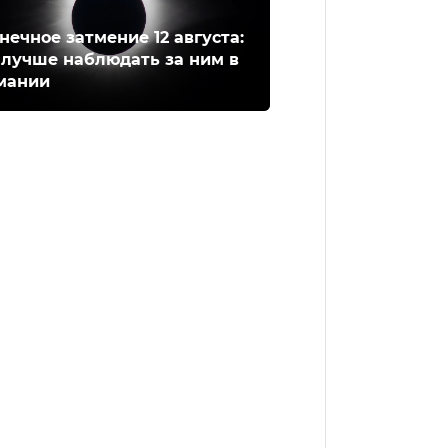
нечное затмение 12 августа:
 лучше наблюдать за ним в
мании