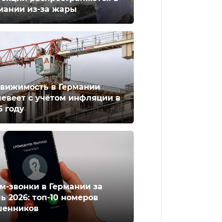
мании из-за жары
вижимость в Германии
евеет с учётом инфляции в
6 году
м-звонки в Германии за
ь 2026: топ-10 номеров
енников