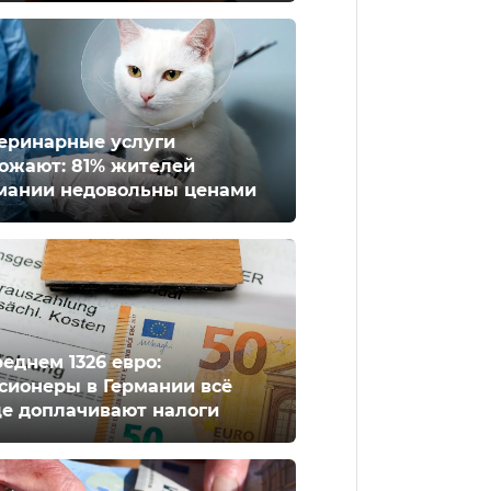
еринарные услуги
ожают: 81% жителей
мании недовольны ценами
реднем 1326 евро:
сионеры в Германии всё
е доплачивают налоги