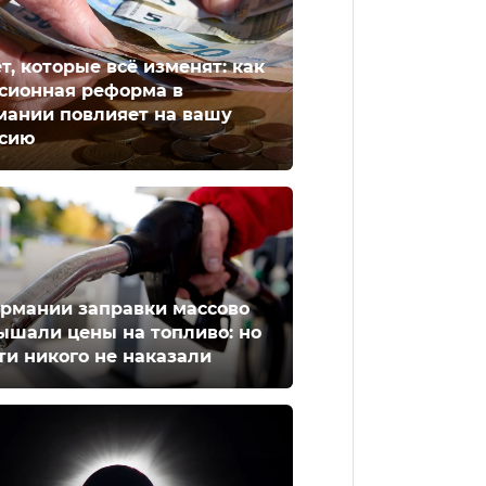
ет, которые всё изменят: как
сионная реформа в
мании повлияет на вашу
сию
ермании заправки массово
ышали цены на топливо: но
ти никого не наказали