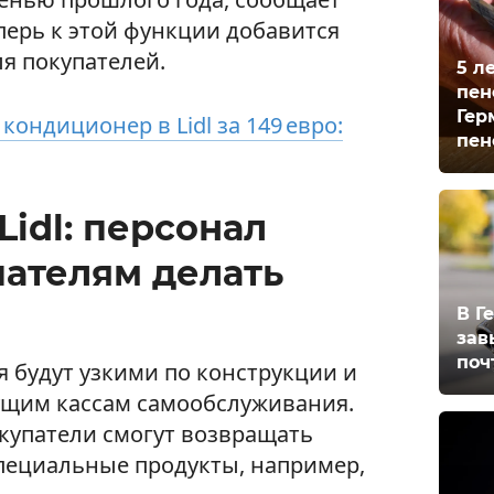
Теперь к этой функции добавится
я покупателей.
5 л
пен
Гер
ондиционер в Lidl за 149 евро:
пен
Lidl: персонал
пателям делать
В Г
зав
поч
 будут узкими по конструкции и
ущим кассам самообслуживания.
окупатели смогут возвращать
пециальные продукты, например,