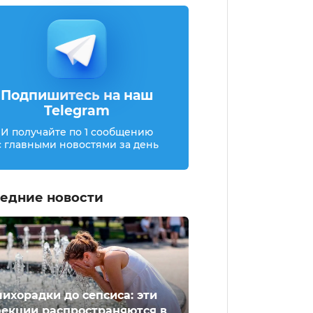
Подпишитесь на наш
Telegram
И получайте по 1 сообщению
с главными новостями за день
едние новости
лихорадки до сепсиса: эти
екции распространяются в