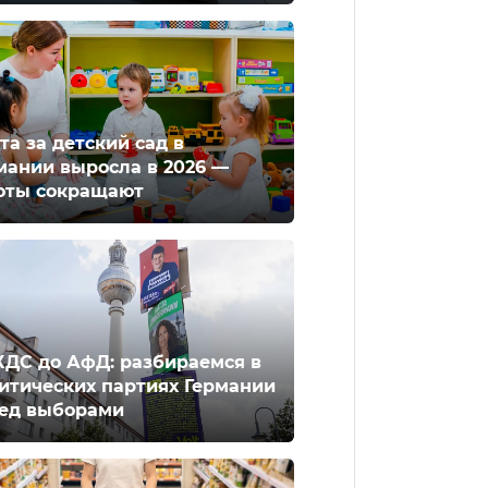
та за детский сад в
мании выросла в 2026 —
оты сокращают
ХДС до АфД: разбираемся в
итических партиях Германии
ед выборами