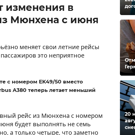
т изменения в
дог
из Мюнхена с июня
рьёзно меняет свои летние рейсы
 пассажиров это неприятное
Отм
Гер
те с номером EK49/50 вместо
rbus A380 теперь летает меньший
20 
евный рейс из Мюнхена с номером
авг
 июня будет выполнять не семь
сне
но, а только четыре, что заметно