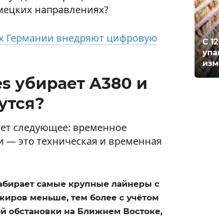
мецких направлениях?
ах Германии внедряют цифровую
С 1
упа
изм
s убирает A380 и
утся?
ает следующее: временное
и — это техническая и временная
абирает самые крупные лайнеры с
жиров меньше, тем более с учётом
й обстановки на Ближнем Востоке,