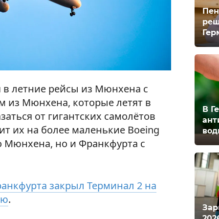
Пен
реш
Гер
я в летние рейсы из Мюнхена с
м из Мюнхена, которые летят в
В Г
азаться от гигантских самолётов
ант
нит их на более маленькие Boeing
вод
ко Мюнхена, но и Франкфурта с
анкфурта закрыл Терминал 2 на
ию
.
Зар
202