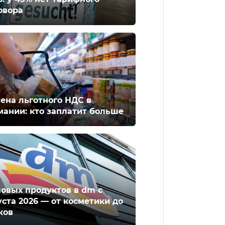
овора
ена льготного НДС в
мании: кто заплатит больше
новых продуктов в dm с
уста 2026 — от косметики до
ков