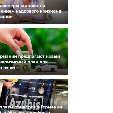
сионеры становятся
ением кадрового кризиса в
мании
ермании предлагают новый
икризисный план для
ителей
платы стажёров в Германии
6: у 45% нет тарифного