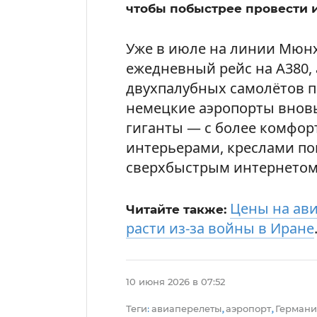
чтобы побыстрее провести 
Уже в июле на линии Мюнх
ежедневный рейс на A380, 
двухпалубных самолётов п
немецкие аэропорты внов
гиганты — с более комфо
интерьерами, креслами п
сверхбыстрым интернетом S
Цены на ав
Читайте также:
расти из-за войны в Иране
10 июня 2026 в 07:52
Теги
авиаперелеты
аэропорт
Германи
:
,
,