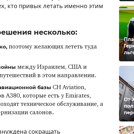
х, кто привык летать именно этим
решения несколько:
Пла
Гер
ко,
поэтому желающих лететь туда
льг
войны
между Израилем, США и
путешествий в этом направлении.
авиационной базы
CH Aviation,
в A380, которые есть у Emirates,
От 
роходят техническое обслуживание, а
пол
пер
ернизации салонов.
ынуждена сокращать