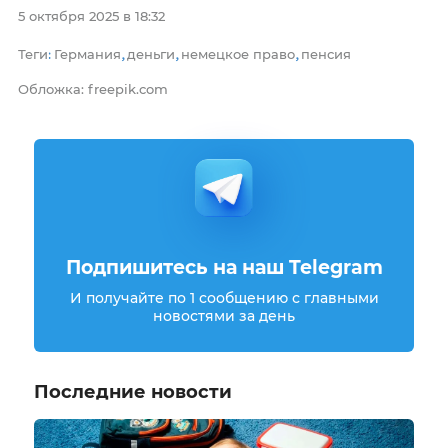
5 октября 2025 в 18:32
Теги
Германия
деньги
немецкое право
пенсия
:
,
,
,
Обложка: freepik.com
Подпишитесь на наш Telegram
И получайте по 1 сообщению с главными
новостями за день
Последние новости