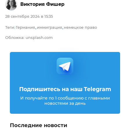
Виктория Фишер
28 сентября 2024 в 15:35
Теги
Германия
иммиграция
немецкое право
:
,
,
Обложка: unsplash.com
Подпишитесь на наш Telegram
И получайте по 1 сообщению с главными
новостями за день
Последние новости