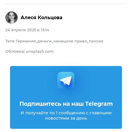
Алеся Кольцова
24 апреля 2025 в 13:14
Теги
Германия
деньги
немецкое право
пенсия
:
,
,
,
Обложка: unsplash.com
Подпишитесь на наш Telegram
И получайте по 1 сообщению с главными
новостями за день