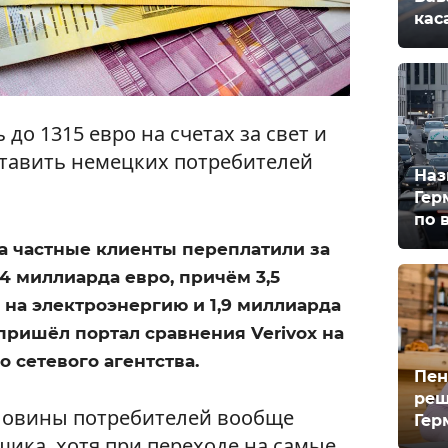
кас
до 1315 евро на счетах за свет и
ставить немецких потребителей
Наз
Гер
по 
а частные клиенты переплатили за
,4 миллиарда евро, причём 3,5
на электроэнергию и 1,9 миллиарда
 пришёл портал сравнения Verivox на
 сетевого агентства.
Пен
реш
оловины потребителей вообще
Гер
щика, хотя при переходе на самые