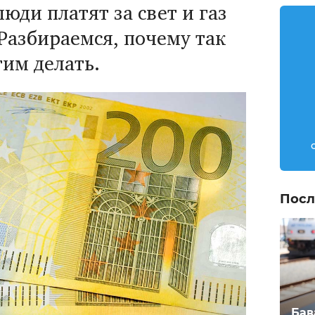
юди платят за свет и газ
Разбираемся, почему так
тим делать.
Посл
Бав