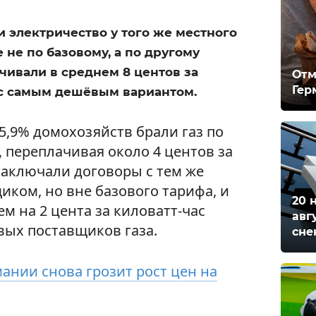
 электричество у того же местного
 не по базовому, а по другому
ачивали в среднем 8 центов за
Отм
Гер
 с самым дешёвым вариантом.
15,9% домохозяйств брали газ по
 переплачивая около 4 центов за
 заключали договоры с тем же
ком, но вне базового тарифа, и
20 
ем на 2 цента за киловатт-час
авг
вых поставщиков газа.
сне
ании снова грозит рост цен на