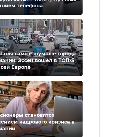
анием телефона
ваны самые шумные города
мании: Эссен вошёл в ТОП-5
всей Европе
сионеры становятся
ением кадрового кризиса в
мании