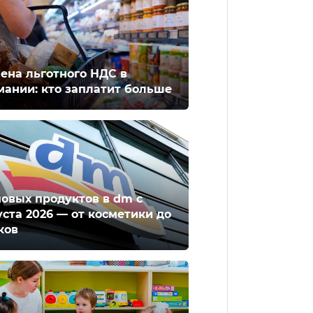
ена льготного НДС в
мании: кто заплатит больше
новых продуктов в dm с
уста 2026 — от косметики до
ков