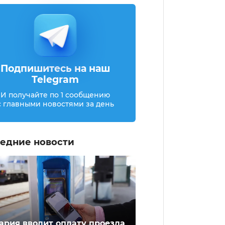
Подпишитесь на наш
Telegram
И получайте по 1 сообщению
с главными новостями за день
едние новости
ария вводит оплату проезда