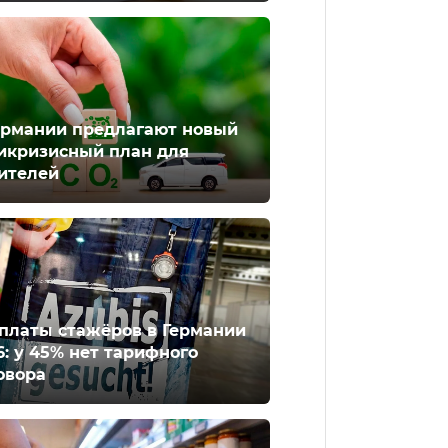
ермании предлагают новый
икризисный план для
ителей
платы стажёров в Германии
6: у 45% нет тарифного
овора