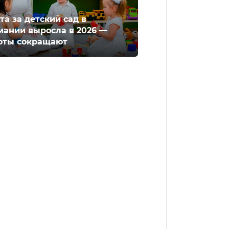
та за детский сад в
мании выросла в 2026 —
оты сокращают