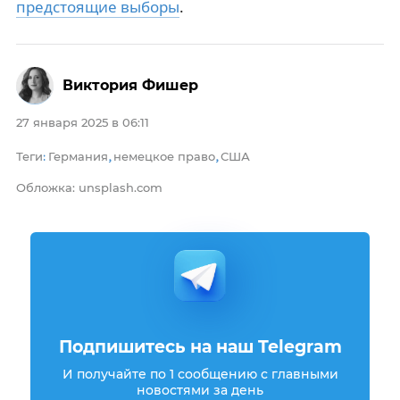
предстоящие выборы
.
Виктория Фишер
27 января 2025 в 06:11
Теги
Германия
немецкое право
США
:
,
,
Обложка: unsplash.com
Подпишитесь на наш Telegram
И получайте по 1 сообщению с главными
новостями за день