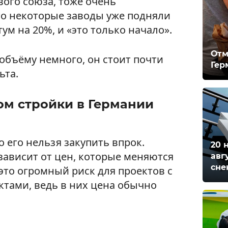
вого союза, тоже очень
что некоторые заводы уже подняли
ум на 20%, и «это только начало».
Отм
 объёму немного, он стоит почти
Гер
ьта.
ом стройки в Германии
о его нельзя закупить впрок.
20 
зависит от цен, которые меняются
авг
сне
 это огромный риск для проектов с
тами, ведь в них цена обычно