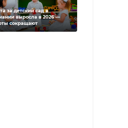
та за детский сад в
мании выросла в 2026 —
оты сокращают