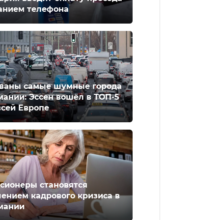
анием телефона
ваны самые шумные города
мании: Эссен вошёл в ТОП-5
всей Европе
сионеры становятся
ением кадрового кризиса в
мании