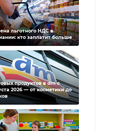
ена льготного НДС в
мании: кто заплатит больше
новых продуктов в dm с
уста 2026 — от косметики до
ков