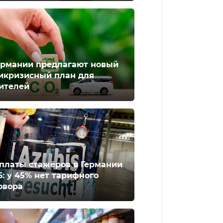
ермании предлагают новый
икризисный план для
ителей
платы стажёров в Германии
6: у 45% нет тарифного
овора