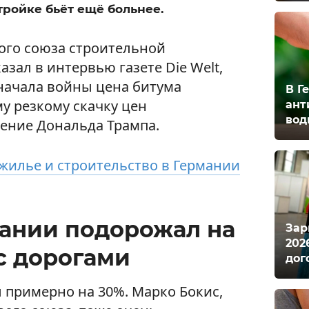
тройке бьёт ещё больнее.
ного союза строительной
азал в интервью газете Die Welt,
 начала войны цена битума
В Г
у резкому скачку цен
ант
вод
ение Дональда Трампа.
 жилье и строительство в Германии
мании подорожал на
Зар
202
 с дорогами
дог
 примерно на 30%. Марко Бокис,