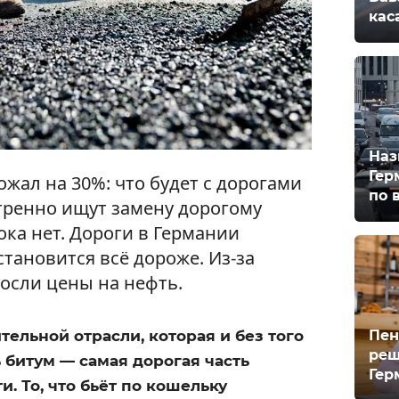
кас
Наз
Гер
жал на 30%: что будет с дорогами
по 
тренно ищут замену дорогому
ка нет. Дороги в Германии
становится всё дороже. Из-за
осли цены на нефть.
Пен
тельной отрасли, которая и без того
реш
 битум — самая дорогая часть
Гер
и. То, что бьёт по кошельку