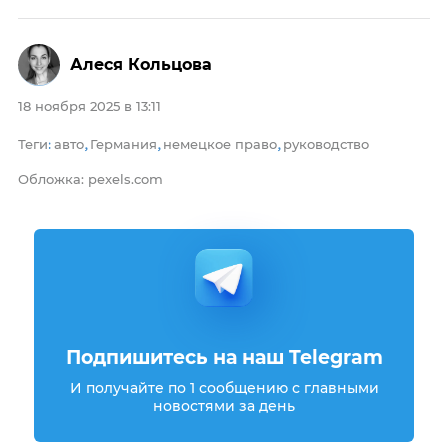
Алеся Кольцова
18 ноября 2025 в 13:11
Теги
авто
Германия
немецкое право
руководство
:
,
,
,
Обложка: pexels.com
Подпишитесь на наш Telegram
И получайте по 1 сообщению с главными
новостями за день