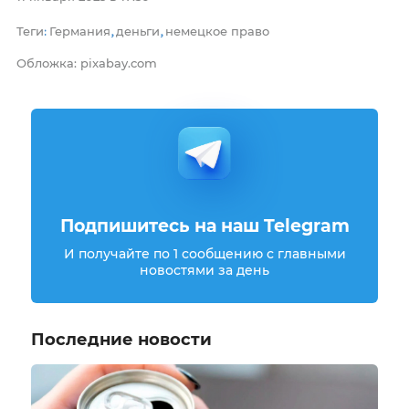
Теги
Германия
деньги
немецкое право
:
,
,
Обложка: pixabay.com
Подпишитесь на наш Telegram
И получайте по 1 сообщению с главными
новостями за день
Последние новости