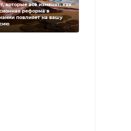
ет, которые всё изменят: как
сионная реформа в
мании повлияет на вашу
сию