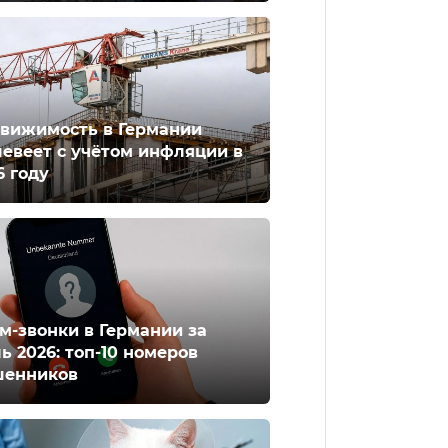
вижимость в Германии
евеет с учётом инфляции в
6 году
м-звонки в Германии за
ь 2026: топ-10 номеров
енников