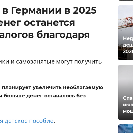
в Германии в 2025
енег останется
алогов благодаря
Нед
деш
202
ики и самозанятые могут получить
 планирует увеличить необлагаемую
ы больше денег оставалось без
Спа
июл
мош
я детское пособие
.