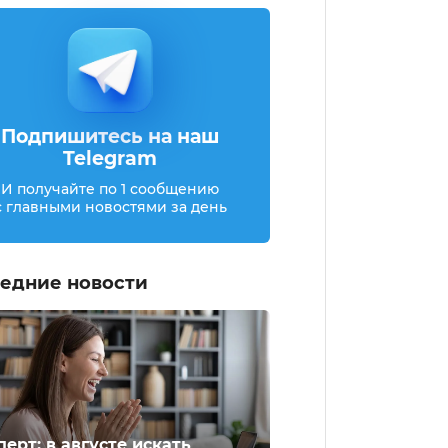
Подпишитесь на наш
Telegram
И получайте по 1 сообщению
с главными новостями за день
едние новости
перт: в августе искать