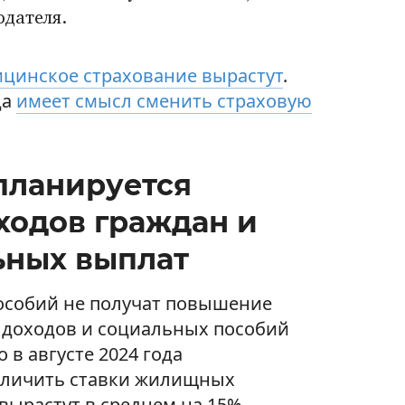
одателя.
цинское страхование вырастут
.
да
имеет смысл сменить страховую
 планируется
ходов граждан и
ьных выплат
особий не получат повышение
р доходов и социальных пособий
 в августе 2024 года
еличить ставки жилищных
 вырастут в среднем на 15%.