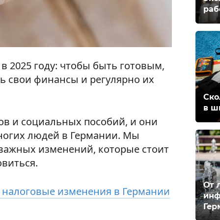
раб
в 2025 году: чтобы быть готовым,
ь свои финансы и регулярно их
Ско
в ш
ов и социальных пособий, и они
многих людей в Германии. Мы
важных изменений, которые стоит
овиться.
От 
 налоговые изменения в Германии
инф
Гер