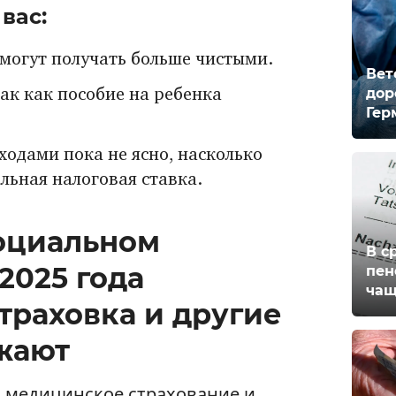
вас:
могут получать больше чистыми.
Вет
дор
ак как пособие на ребенка
Гер
ходами пока не ясно, насколько
льная налоговая ставка.
оциальном
В с
 2025 года
пен
чащ
траховка и другие
жают
, медицинское страхование и