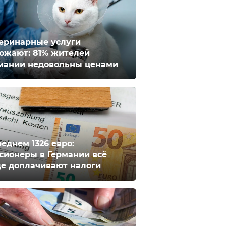
еринарные услуги
ожают: 81% жителей
мании недовольны ценами
реднем 1326 евро:
сионеры в Германии всё
е доплачивают налоги