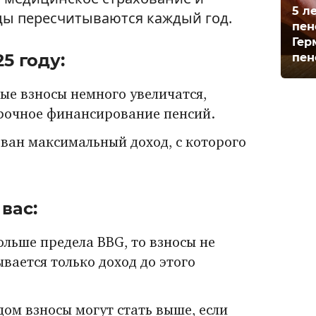
5 л
цы пересчитываются каждый год.
пен
Гер
5 году:
пен
ые взносы немного увеличатся,
срочное финансирование пенсий.
ван максимальный доход, с которого
вас:
ольше предела BBG, то взносы не
ывается только доход до этого
дом взносы могут стать выше, если