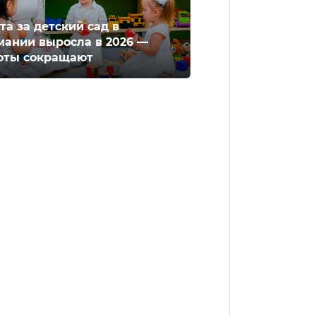
та за детский сад в
мании выросла в 2026 —
оты сокращают