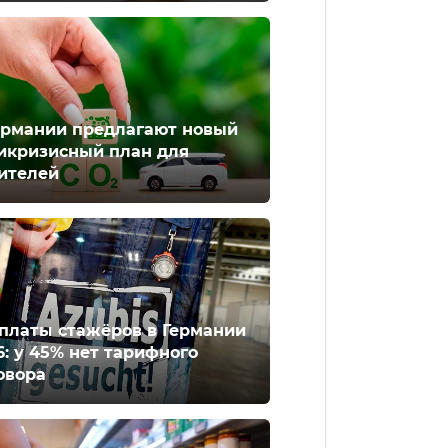
ермании предлагают новый
икризисный план для
ителей
платы стажёров в Германии
6: у 45% нет тарифного
овора