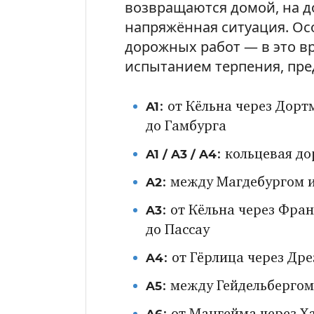
возвращаются домой, на д
напряжённая ситуация. Осо
дорожных работ — в это в
испытанием терпения, пре
A1
: от Кёльна через Дор
до Гамбурга
A1 / A3 / A4
: кольцевая д
A2
: между Магдебургом 
A3
: от Кёльна через Фра
до Пассау
A4
: от Гёрлица через Др
A5
: между Гейдельбергом
A6