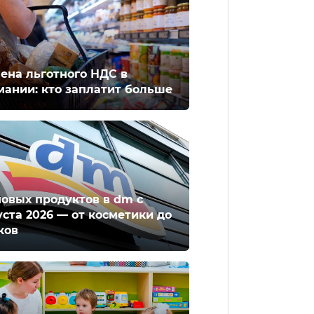
ена льготного НДС в
мании: кто заплатит больше
новых продуктов в dm с
уста 2026 — от косметики до
ков