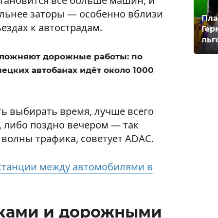
становится всё больше машин, и
сильнее заторы — особенно вблизи
Пла
ездах к автострадам.
Гер
льг
сложняют дорожные работы: по
ецких автобанах идёт около 1000
ть выбирать время, лучше всего
, либо поздно вечером — так
волны трафика, советует ADAC.
станции между автомобилями в
ами и дорожными