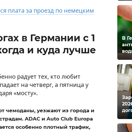
ся плата за проезд по немецким
гах в Германии с 1
В Г
ант
 когда и куда лучше
вод
бенно радует тех, кто любит
падает на четверг, а пятница у
аря «мосту».
Зар
202
дог
ют чемоданы, уезжают из города и
страдам. ADAC и Auto Club Europa
ается особенно плотный трафик,