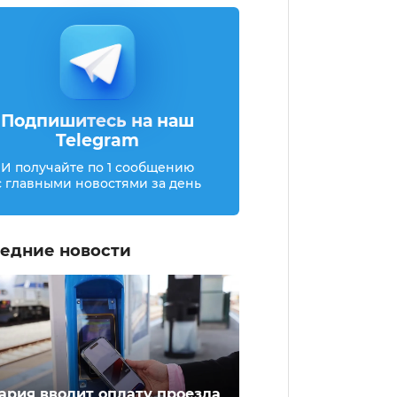
Подпишитесь на наш
Telegram
И получайте по 1 сообщению
с главными новостями за день
едние новости
ария вводит оплату проезда