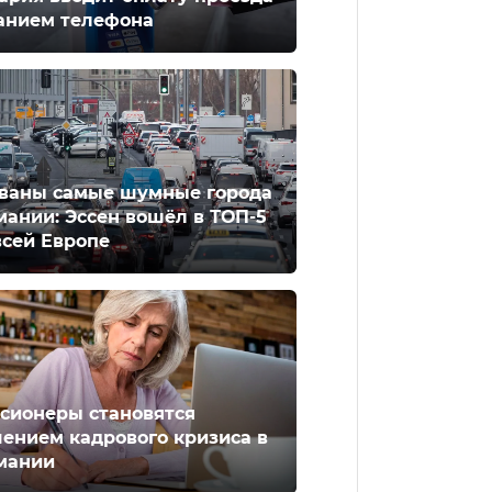
анием телефона
ваны самые шумные города
мании: Эссен вошёл в ТОП-5
всей Европе
сионеры становятся
ением кадрового кризиса в
мании