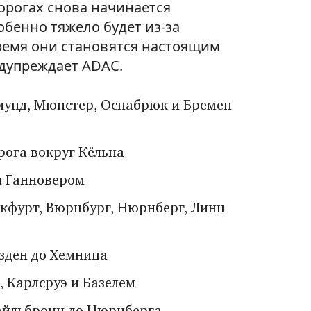
орогах снова начинается
бенно тяжело будет из-за
ремя они становятся настоящим
дупреждает ADAC.
тмунд, Мюнстер, Оснабрюк и Бремен
орога вокруг Кёльна
и Ганновером
нкфурт, Вюрцбург, Нюрнберг, Линц
езден до Хемница
, Карлсруэ и Базелем