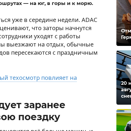
шрутах — на юг, в горы и к морю.
ься уже в середине недели. ADAC
ценивают, что заторы начнутся
Отм
 сотрудники уходят с работы
Гер
ты выезжают на отдых, обычные
одов пересекаются с праздничным
ый техосмотр повлияет на
20 
авг
сне
дует заранее
вою поездку