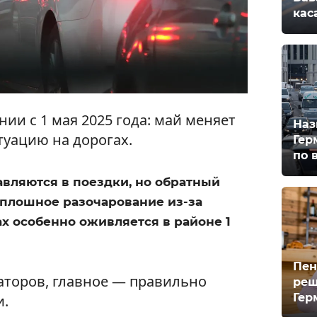
кас
нии с 1 мая 2025 года: май меняет
Наз
туацию на дорогах.
Гер
по 
вляются в поездки, но обратный
сплошное разочарование из-за
х особенно оживляется в районе 1
Пен
заторов, главное — правильно
реш
Гер
и.