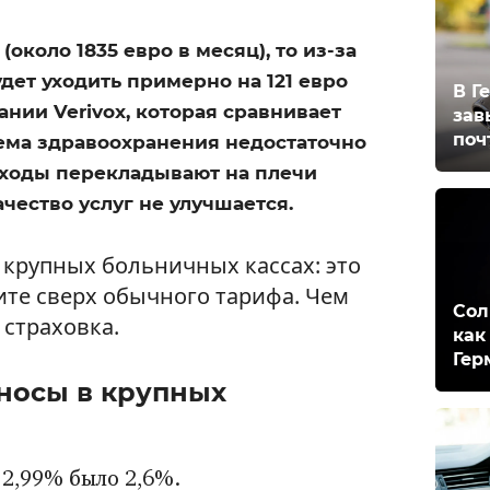
около 1835 евро в месяц), то из-за
дет уходить примерно на 121 евро
В Г
ании Verivox, которая сравнивает
зав
поч
стема здравоохранения недостаточно
сходы перекладывают на плечи
чество услуг не улучшается.
крупных больничных кассах: это
ите сверх обычного тарифа. Чем
Сол
 страховка.
как
Гер
носы в крупных
2,99% было 2,6%.