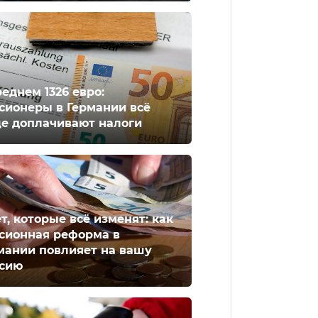
реднем 1326 евро:
сионеры в Германии всё
е доплачивают налоги
ет, которые всё изменят: как
сионная реформа в
мании повлияет на вашу
сию