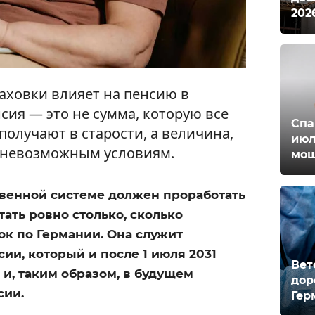
202
аховки влияет на пенсию в
сия — это не сумма, которую все
Спа
олучают в старости, а величина,
июл
и невозможным условиям.
мош
твенной системе должен проработать
тать ровно столько, сколько
ок по Германии. Она служит
ии, который и после 1 июля 2031
Вет
 и, таким образом, в будущем
дор
сии.
Гер