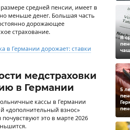
в размере средней пенсии, имеет в
но меньше денег. Большая часть
постоянно дорожающее
кое страхование.
В с
пен
а в Германии дорожает: ставки
чащ
мости медстраховки
сию в Германии
5 л
пен
больничные кассы в Германии
Гер
пен
й «дополнительный взнос»
ы почувствуют это в марте 2026
еньшится.