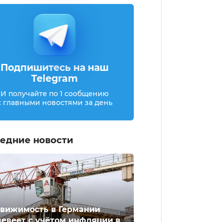
Подпишитесь на наш
Telegram
И получайте по 1 сообщению
с главными новостями за день
едние новости
вижимость в Германии
евеет с учётом инфляции в