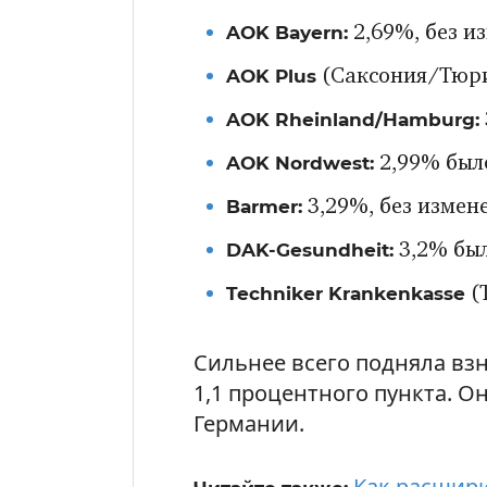
AOK Bayern:
2,69%, без и
AOK Plus
(Саксония/Тюрин
AOK Rheinland/Hamburg:
AOK Nordwest:
2,99% был
Barmer:
3,29%, без измен
DAK-Gesundheit:
3,2% был
Techniker Krankenkasse
(
Сильнее всего подняла взно
1,1 процентного пункта. О
Германии.
Как расшири