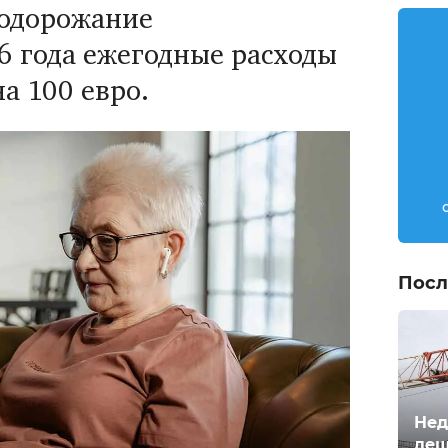
подорожание
6 года ежегодные расходы
а 100 евро.
Посл
Нед
деш