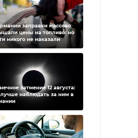
ермании заправки массово
ышали цены на топливо: но
ти никого не наказали
нечное затмение 12 августа:
 лучше наблюдать за ним в
мании