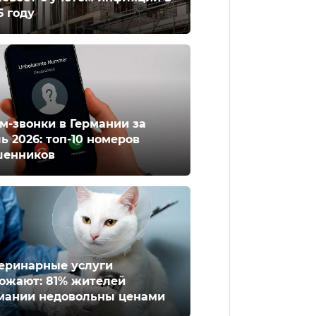
6 году
м-звонки в Германии за
ь 2026: топ-10 номеров
енников
еринарные услуги
ожают: 81% жителей
мании недовольны ценами