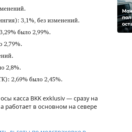
зменений.
Мож
пол
гия): 3,1%, без изменений.
ост
3,29% было 2,99%.
о 2,79%.
ений.
о 2,8%.
TK): 2,69% было 2,45%.
сы касса BKK exklusiv — сразу на
на работает в основном на севере
ть льготы по медстраховке в