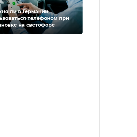
но ли в Германии
ьзоваться телефоном при
ановке на светофоре