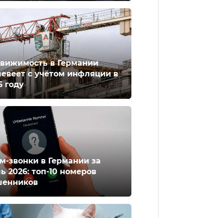
вижимость в Германии
евеет с учётом инфляции в
6 году
м-звонки в Германии за
ь 2026: топ-10 номеров
енников