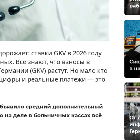
раб
орожает: ставки GKV в 2026 году
ых. Все знают, что взносы в
Ско
в ш
ермании (GKV) растут. Но мало кто
 цифры и реальные платежи — это
 объявило средний дополнительный
о на деле в больничных кассах всё
От 
инф
Гер