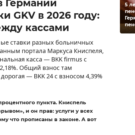
в Германии
5 л
пен
ки GKV в 2026 году:
Гер
пен
ежду кассами
ные ставки разных больничных
 данным портала Маркуса Книспеля,
альная касса — BKK firmus с
2,18%. Общий взнос там
 дорогая — BKK 24 с взносом 4,39%
процентного пункта. Книспель
ывом», и он прав: услуги у всех
му что прописаны в законе. А вот