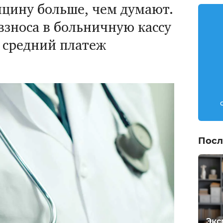
ицину больше, чем думают.
взноса в больничную кассу
 средний платеж
Посл
Экс