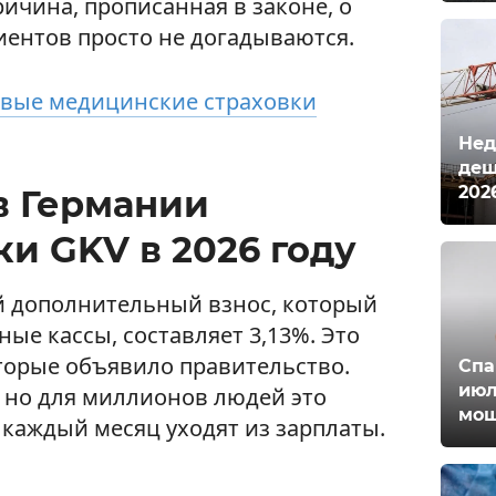
ричина, прописанная в законе, о
ентов просто не догадываются.
вые медицинские страховки
Нед
деш
202
в Германии
ки GKV в 2026 году
ий дополнительный взнос, который
ые кассы, составляет 3,13%. Это
оторые объявило правительство.
Спа
июл
 но для миллионов людей это
мош
 каждый месяц уходят из зарплаты.