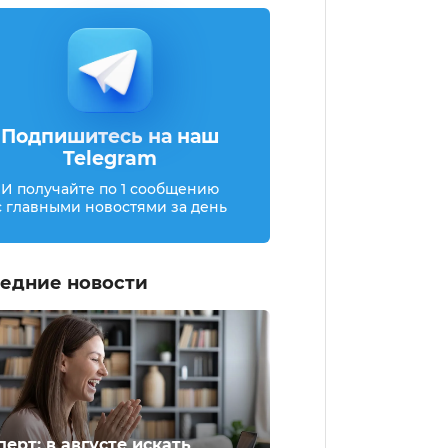
Подпишитесь на наш
Telegram
И получайте по 1 сообщению
с главными новостями за день
едние новости
перт: в августе искать