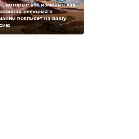
ет, которые всё изменят: как
сионная реформа в
мании повлияет на вашу
сию