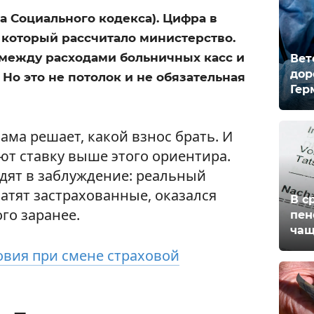
a Социального кодекса). Цифра в
, который рассчитало министерство.
 между расходами больничных касс и
Вет
дор
Но это не потолок и не обязательная
Гер
ама решает, какой взнос брать. И
ют ставку выше этого ориентира.
одят в заблуждение: реальный
атят застрахованные, оказался
В с
го заранее.
пен
чащ
вия при смене страховой