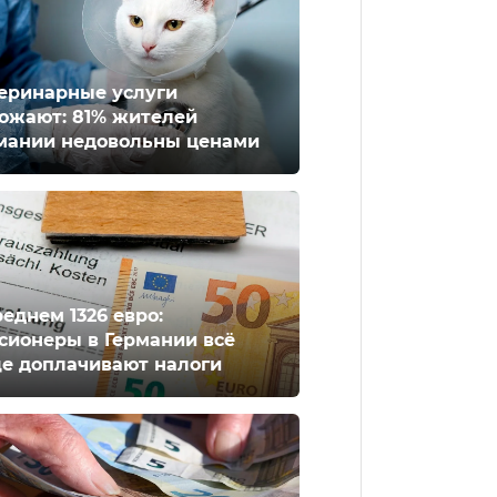
еринарные услуги
ожают: 81% жителей
мании недовольны ценами
реднем 1326 евро:
сионеры в Германии всё
е доплачивают налоги