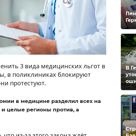
Пен
Гер
енить 3 вида медицинских льгот в
В Г
ны, в поликлиниках блокируют
уто
оши
они протестуют.
омии в медицине разделил всех на
 и целые регионы против, а
Стр
 что из-за этого закона ждёт
Бав