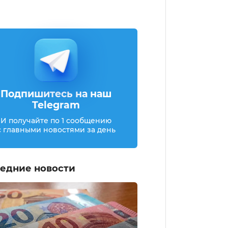
Подпишитесь на наш
Telegram
И получайте по 1 сообщению
с главными новостями за день
едние новости