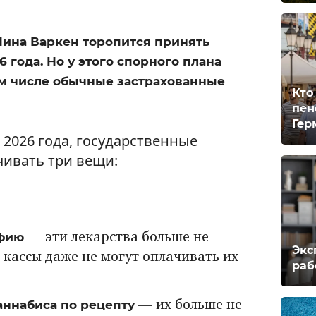
ина Варкен торопится принять
6 года. Но у этого спорного плана
том числе обычные застрахованные
Кто
пен
Гер
 2026 года, государственные
чивать три вещи:
офию
— эти лекарства больше не
Экс
кассы даже не могут оплачивать их
раб
ннабиса по рецепту
— их больше не