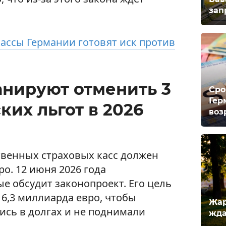
зап
ассы Германии готовят иск против
анируют отменить 3
Сро
Гер
их льгот в 2026
воз
твенных страховых касс должен
о. 12 июня 2026 года
е обсудит законопроект. Его цель
16,3 миллиарда евро, чтобы
Жар
ись в долгах и не поднимали
жда