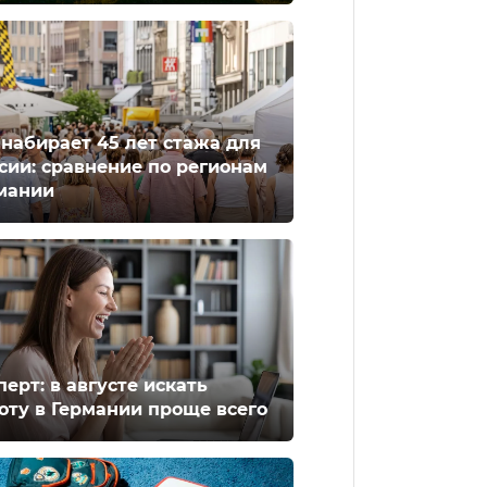
 набирает 45 лет стажа для
сии: сравнение по регионам
мании
перт: в августе искать
оту в Германии проще всего