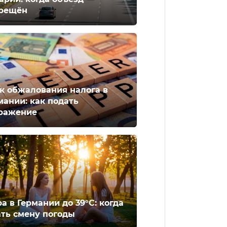
рещён
к обжалования налога в
мании: как подать
ражение
а в Германии до 39°C: когда
ть смену погоды