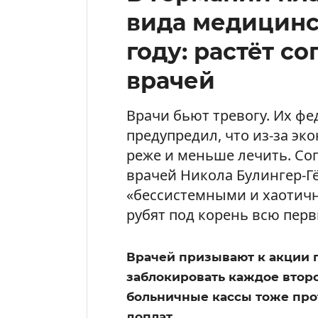
вида медицинск
году: растёт с
врачей
Врачи бьют тревогу. Их фе
предупредил, что из-за э
реже и меньше лечить. Со
врачей Никола Булингер-Г
«бессистемными и хаотич
рубят под корень всю пер
Врачей призывают к акции 
заблокировать каждое втор
больничные кассы тоже пр
доплат.