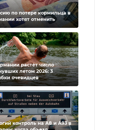
сию по потере кормильца в
мании хотят отменить
ермании растёт число
нувших летом 2026: 3
бки очевидцев
огий контроль на A8 и A93 в
арии: когда объезд