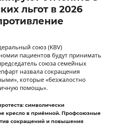
их льгот в 2026
опротивление
деральный союз (KBV)
кономии пациентов будут принимать
председатель союза семейных
ёпфарт назвала сокращения
ными», которые «безжалостно
вичную помощь».
протеста: символически
ое кресло в приёмной. Профсоюзные
отив сокращений и повышения