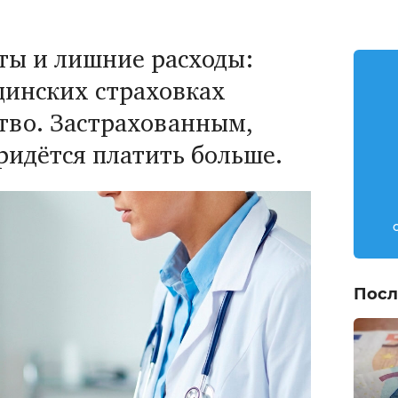
ты и лишние расходы:
цинских страховках
тво. Застрахованным,
придётся платить больше.
Посл