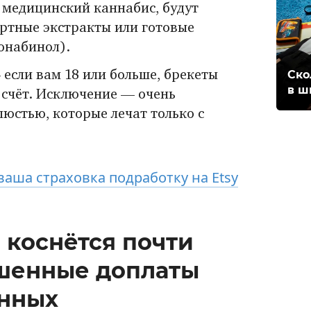
н медицинский каннабис, будут
ртные экстракты или готовые
онабинол).
Ско
если вам 18 или больше, брекеты
в ш
й счёт. Исключение — очень
люстью, которые лечат только с
ваша страховка подработку на Etsy
я коснётся почти
шенные доплаты
анных