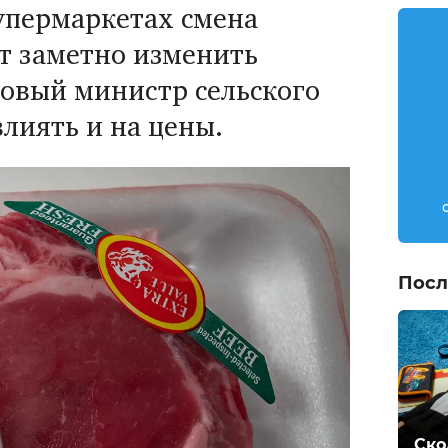
супермаркетах смена
т заметно изменить
Новый министр сельского
лиять и на цены.
Посл
Ско