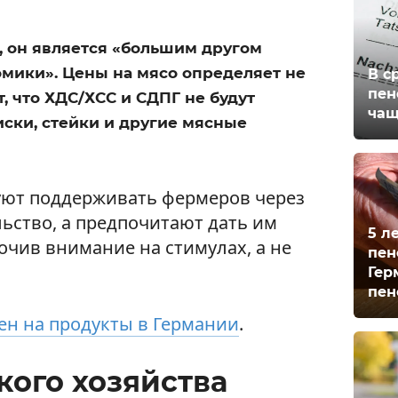
, он является «большим другом
мики». Цены на мясо определяет не
В с
пен
т, что ХДС/ХСС и СДПГ не будут
чащ
иски, стейки и другие мясные
руют поддерживать фермеров через
ьство, а предпочитают дать им
5 л
очив внимание на стимулах, а не
пен
Гер
пен
ен на продукты в Германии
.
кого хозяйства