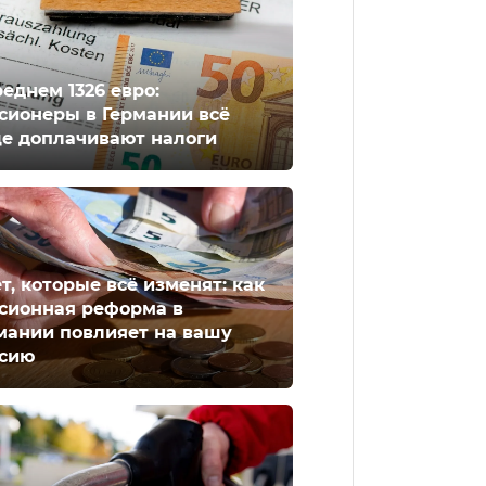
реднем 1326 евро:
сионеры в Германии всё
е доплачивают налоги
ет, которые всё изменят: как
сионная реформа в
мании повлияет на вашу
сию