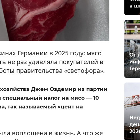
в ш
инах Германии в 2025 году: мясо
От 
ь не раз удивляла покупателей в
инф
Гер
аботы правительства «светофора».
хозяйства Джем Оздемир из партии
 специальный налог на мясо — 10
а, так называемый «цент на
Нед
деш
202
была воплощена в жизнь. А что же