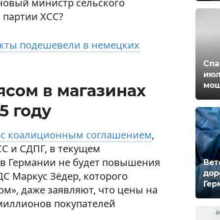
 новый министр сельского
 партии ХСС?
укты подешевели в немецких
Спа
июл
мош
ясом в магазинах
5 году
с коалиционным соглашением
,
С и СДПГ, в текущем
в Германии не будет повышения
Вет
дор
ДС Маркус Зёдер, которого
Гер
м», даже заявляют, что цены на
 миллионов покупателей