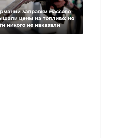
ермании заправки массово
ышали цены на топливо: но
ти никого не наказали