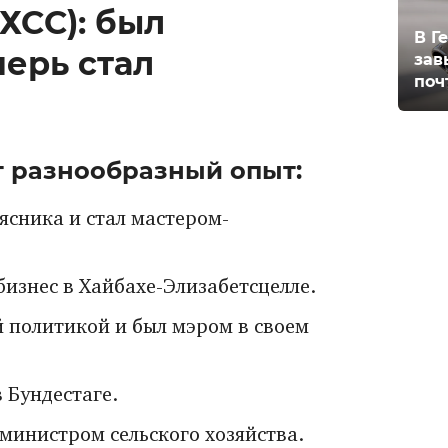
ХСС): был
В Г
ерь стал
зав
поч
т разнообразный опыт:
сника и стал мастером-
бизнес в Хайбахе-Элизабетсцелле.
й политикой и был мэром в своем
в Бундестаге.
 министром сельского хозяйства.