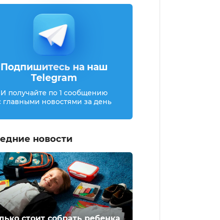
Подпишитесь на наш
Telegram
И получайте по 1 сообщению
с главными новостями за день
едние новости
лько стоит собрать ребенка