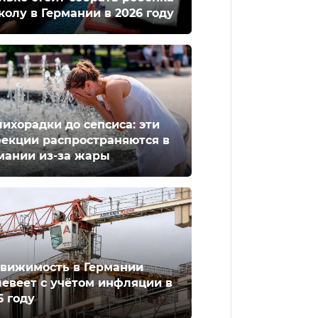
колу в Германии в 2026 году
лихорадки до сепсиса: эти
екции распространяются в
мании из-за жары
вижимость в Германии
евеет с учётом инфляции в
6 году