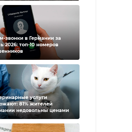
м-звонки в Германии за
ь 2026: топ-10 номеров
енников
еринарные услуги
ожают: 81% жителей
мании недовольны ценами