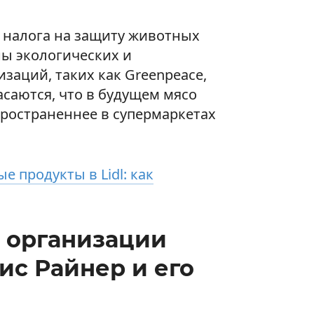
т налога на защиту животных
ны экологических и
заций, таких как Greenpeace,
асаются, что в будущем мясо
пространеннее в супермаркетах
е продукты в Lidl: как
 организации
ис Райнер и его