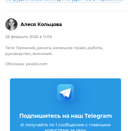
Алеся Кольцова
28 февраля 2026 в 11:09
Теги
Германия
деньги
немецкое право
работа
:
,
,
,
,
руководство
экономия
,
Обложка: pexels.com
Подпишитесь на наш Telegram
И получайте по 1 сообщению с главными
новостями за день