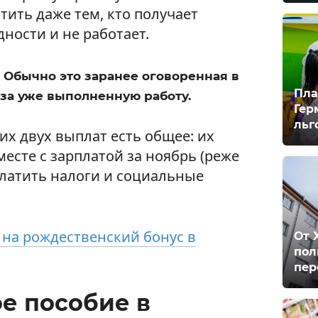
тить даже тем, кто получает
ности и не работает.
. Обычно это заранее оговоренная в
Пла
за уже выполненную работу.
Гер
льг
тих двух выплат есть общее: их
есте с зарплатой за ноябрь (реже
 платить налоги и социальные
 на рождественский бонус в
От 
пол
пер
е пособие в