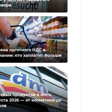
овора
ена льготного НДС в
мании: кто заплатит больше
новых продуктов в dm с
уста 2026 — от косметики до
ков