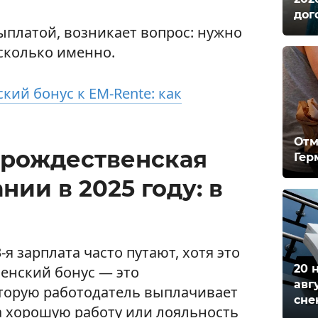
дог
выплатой, возникает вопрос: нужно
 сколько именно.
кий бонус к EM-Rente: как
Отм
и рождественская
Гер
нии в 2025 году: в
я зарплата часто путают, хотя это
20 
енский бонус — это
авг
торую работодатель выплачивает
сне
а хорошую работу или лояльность