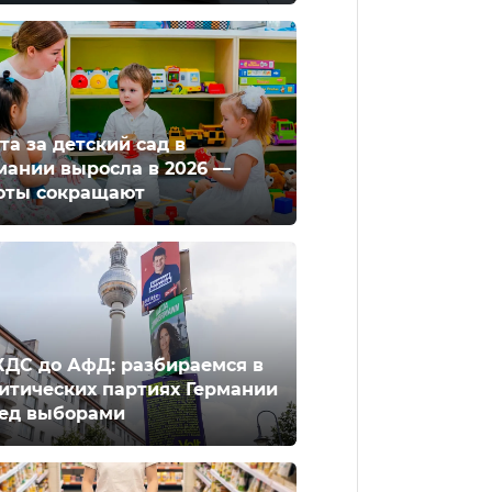
та за детский сад в
мании выросла в 2026 —
оты сокращают
ХДС до АфД: разбираемся в
итических партиях Германии
ед выборами