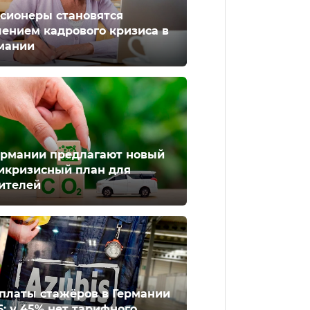
сионеры становятся
ением кадрового кризиса в
мании
ермании предлагают новый
икризисный план для
ителей
платы стажёров в Германии
6: у 45% нет тарифного