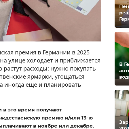
Пен
реш
Гер
нская премия в Германии в 2025
а на улице холодает и приближается
В Г
 растут расходы: нужно покупать
ант
ственские ярмарки, угощаться
вод
а иногда ещё и планировать
и в это время получают
ждественскую премию и/или 13-ю
Зар
ыплачивают в ноябре или декабре.
202