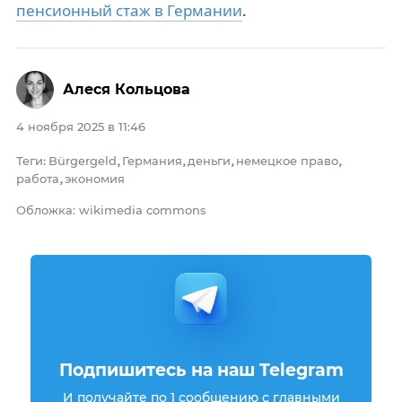
пенсионный стаж в Германии
.
Алеся Кольцова
4 ноября 2025 в 11:46
Теги
Bürgergeld
Германия
деньги
немецкое право
:
,
,
,
,
работа
экономия
,
Обложка: wikimedia commons
Подпишитесь на наш Telegram
И получайте по 1 сообщению с главными