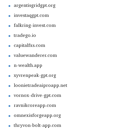
argentisgridgpt.org
investaqgpt.com
falkring-invest.com
tradego.io
capitalfxs.com
valuewanderer.com
n-wealth.app
xyvrenpeak-gpt.org
loonietradeaiproapp.net
vornox-drive-gpt.com
ravnikcoreapp.com
omnexisforgeapp.org
thryvon-bolt-app.com