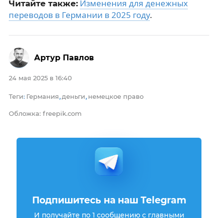
Изменения для денежных
Читайте также:
переводов в Германии в 2025 году
.
Артур Павлов
24 мая 2025 в 16:40
Теги
Германия
деньги
немецкое право
:
,
,
Обложка: freepik.com
Подпишитесь на наш Telegram
И получайте по 1 сообщению с главными