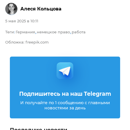
Алеся Кольцова
5 мая 2025 в 10:11
Теги
Германия
немецкое право
работа
:
,
,
Обложка: freepik.com
Подпишитесь на наш Telegram
И получайте по 1 сообщению с главными
новостями за день
Последние новости