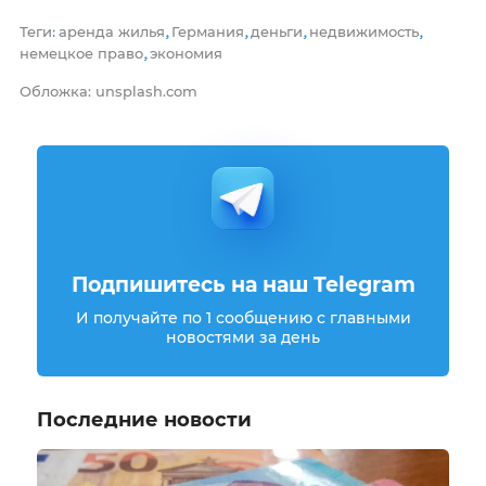
Теги
аренда жилья
Германия
деньги
недвижимость
:
,
,
,
,
немецкое право
экономия
,
Обложка: unsplash.com
Подпишитесь на наш Telegram
И получайте по 1 сообщению с главными
новостями за день
Последние новости