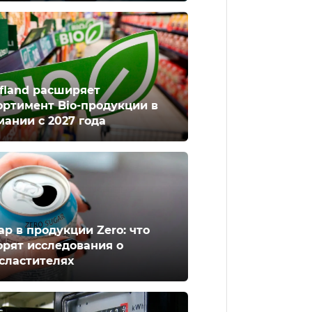
fland расширяет
ортимент Bio-продукции в
мании с 2027 года
ар в продукции Zero: что
орят исследования о
сластителях