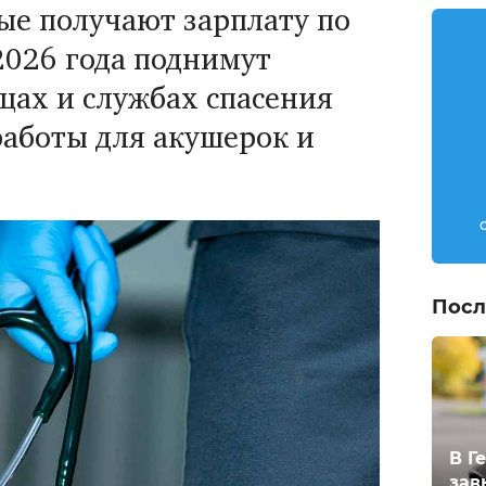
ые получают зарплату по
2026 года поднимут
ицах и службах спасения
работы для акушерок и
Посл
В Г
зав