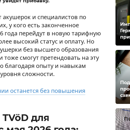
 увидят прибавку.
 акушерок и специалистов по
х, у кого есть законченное
Имп
Гер
26 года перейдут в новую тарифную
при
более высокий статус и оплату. Но
ушерки без высшего образования
и тоже смогут претендовать на эту
что благодаря опыту и навыкам
 уровня сложности.
Под
про
нии останется без повышения
схе
 TVöD для
 мая 2026 года: