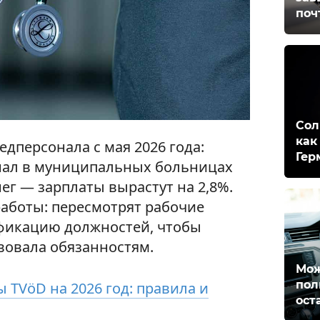
поч
Сол
как
дперсонала с мая 2026 года:
Гер
нал в муниципальных больницах
ег — зарплаты вырастут на 2,8%.
работы: пересмотрят рабочие
ификацию должностей, чтобы
вовала обязанностям.
Мож
пол
 TVöD на 2026 год: правила и
ост