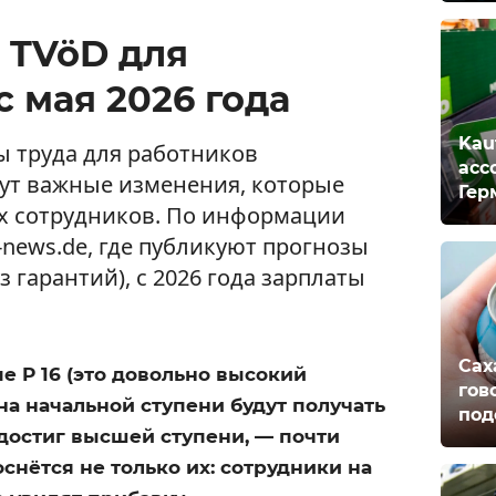
 TVöD для
 мая 2026 года
Kau
ы труда для работников
асс
дут важные изменения, которые
Гер
их сотрудников. По информации
st-news.de, где публикуют прогнозы
 гарантий), с 2026 года зарплаты
Сах
е P 16 (это довольно высокий
гов
на начальной ступени будут получать
под
о достиг высшей ступени, — почти
снётся не только их: сотрудники на