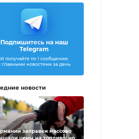
Подпишитесь на наш
Telegram
И получайте по 1 сообщению
с главными новостями за день
едние новости
ермании заправки массово
ышали цены на топливо: но