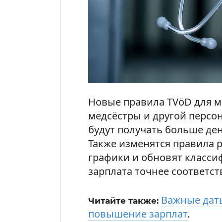
Новые правила TVöD для ме
медсёстры и другой персо
будут получать больше ден
Также изменятся правила 
графики и обновят класс
зарплата точнее соответст
Важные даты
Читайте также:
повышение зарплат
.