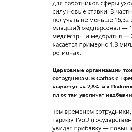
для работников сферы уход
силу новые ставки. В част
получать не меньше 16,52
младший медперсонал — 1
медсёстры и медбратья — 2
касается примерно 1,3 мил
регионах.
Церковные организации то
сотрудникам. В Caritas с 1 
вырастут на 2,8%, а в Diakoni
плюс там увеличат надбавки
Тем временем сотрудники,
тарифу TVöD (государстве
увидят прибавку — повышен