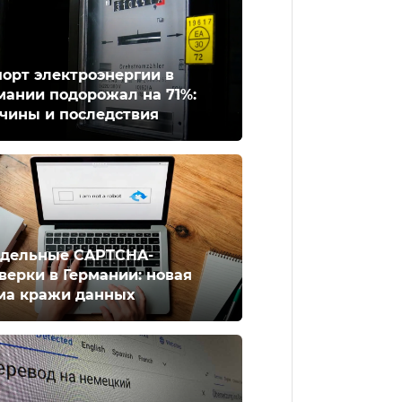
орт электроэнергии в
мании подорожал на 71%:
чины и последствия
дельные CAPTCHA-
верки в Германии: новая
ма кражи данных