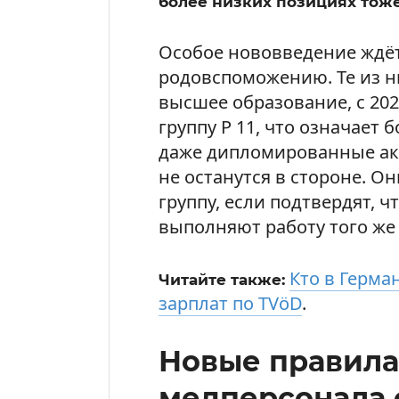
более низких позициях тоже
Особое нововведение ждёт
родовспоможению. Те из ни
высшее образование, с 20
группу P 11, что означает 
даже дипломированные ак
не останутся в стороне. Он
группу, если подтвердят, 
выполняют работу того же
Кто в Герма
Читайте также:
зарплат по TVöD
.
Новые правила
медперсонала с