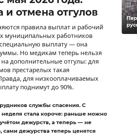
 и отмена отгулов
Пер
рус
няются правила выплат и рабочий
всех муниципальных работников
 специальную выплату — она
суммы. Но медикам теперь нельзя
 на дополнительные отгулы: для
мов престарелых такая
Правда, для низкооплачиваемых
ыплату поднимут до 90%.
рудников службы спасения. С
я неделя стала короче: раньше можно
 учётом дежурств, а теперь — не
о, сами дежурства теперь ценятся