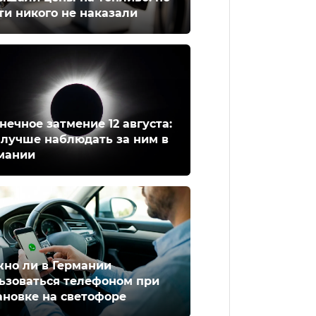
ти никого не наказали
нечное затмение 12 августа:
 лучше наблюдать за ним в
мании
но ли в Германии
ьзоваться телефоном при
ановке на светофоре