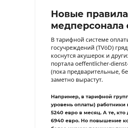
Новые правила
медперсонала с
В тарифной системе оплат
госучреждений (TVöD) гря
коснутся акушерок и друг
портала oeffentlicher-dien
(пока предварительные, без
заметно вырастут.
Например, в тарифной групп
уровень оплаты) работники 
5240 евро в месяц. А те, кт
6940 евро. Но повышение ко