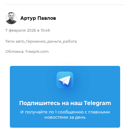
Артур Павлов
7 февраля 2026 в 15:46
Теги
авто
Германия
деньги
работа
:
,
,
,
Обложка: freepik.com
Подпишитесь на наш Telegram
И получайте по 1 сообщению с главными
новостями за день