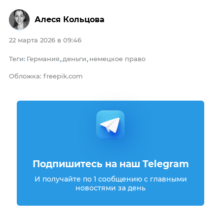
Алеся Кольцова
22 марта 2026 в 09:46
Теги
Германия
деньги
немецкое право
:
,
,
Обложка: freepik.com
Подпишитесь на наш Telegram
И получайте по 1 сообщению с главными
новостями за день