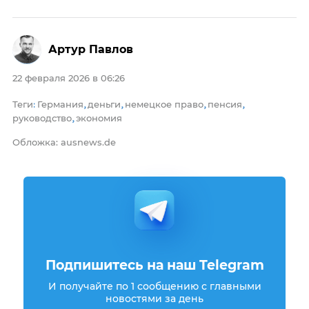
Артур Павлов
22 февраля 2026 в 06:26
Теги
Германия
деньги
немецкое право
пенсия
:
,
,
,
,
руководство
экономия
,
Обложка: ausnews.de
Подпишитесь на наш Telegram
И получайте по 1 сообщению с главными
новостями за день