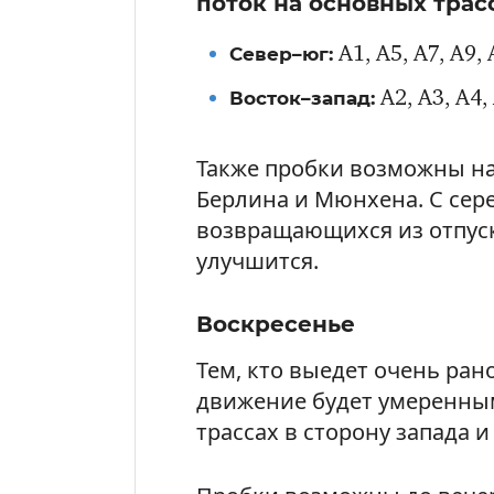
поток на основных трасс
Север–юг:
A1, A5, A7, A9, 
Восток–запад:
A2, A3, A4, 
Также пробки возможны на
Берлина и Мюнхена. С сер
возвращающихся из отпуска
улучшится.
Воскресенье
Тем, кто выедет очень рано
движение будет умеренным
трассах в сторону запада и