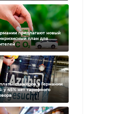
ермании предлагают новый
икризисный план для
ителей
платы стажёров в Германии
6: у 45% нет тарифного
овора