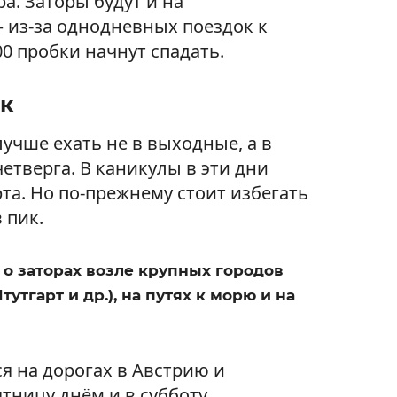
а. Заторы будут и на
 из-за однодневных поездок к
00 пробки начнут спадать.
к
учше ехать не в выходные, а в
четверга. В каникулы в эти дни
та. Но по-прежнему стоит избегать
 пик.
о заторах возле крупных городов
утгарт и др.), на путях к морю и на
 на дорогах в Австрию и
тницу днём и в субботу.