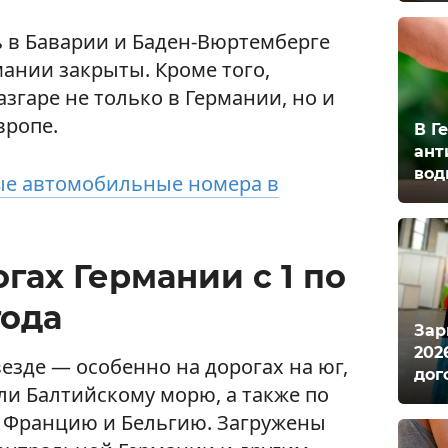
 в Баварии и Баден-Вюртемберге
ании закрыты. Кроме того,
азгаре не только в Германии, но и
вропе.
В Г
ант
вод
е автомобильные номера в
гах Германии с 1 по
года
Зар
202
езде — особенно на дорогах на юг,
дог
ли Балтийскому морю, а также по
 Францию и Бельгию. Загружены