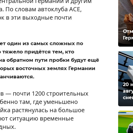
Центральной Германии и другим
. По словам автоклуба ACE,
ок в эти выходные почти
Отм
Гер
ет один из самых сложных по
 тяжело придётся тем, кто
на обратном пути пробки будут ещё
торых восточных землях Германии
анчиваются.
20 
авг
в — почти 1200 строительных
сне
обенно там, где уменьшено
ойка растянулась на большое
няют ситуацию временные
дных.