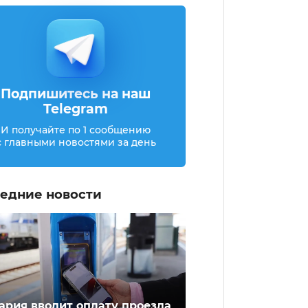
Подпишитесь на наш
Telegram
И получайте по 1 сообщению
с главными новостями за день
едние новости
ария вводит оплату проезда