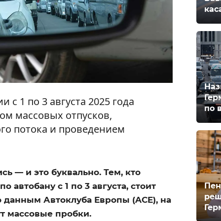
кас
Наз
Гер
 с 1 по 3 августа 2025 года
по 
лом массовых отпусков,
го потока и проведением
сь — и это буквально. Тем, кто
Пен
о автобану с 1 по 3 августа, стоит
реш
о данным Автоклуба Европы (ACE), на
Гер
т массовые пробки.