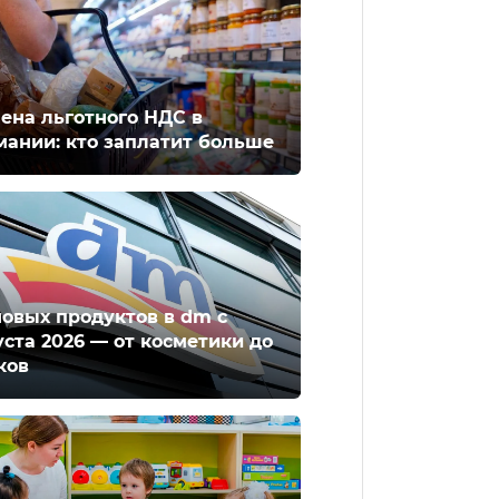
ена льготного НДС в
мании: кто заплатит больше
новых продуктов в dm с
уста 2026 — от косметики до
ков