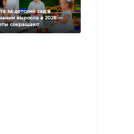
та за детский сад в
мании выросла в 2026 —
оты сокращают