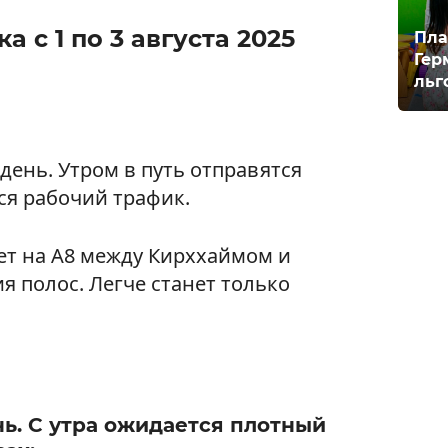
 с 1 по 3 августа 2025
Пла
Гер
льг
день. Утром в путь отправятся
тся рабочий трафик.
т на А8 между Кирххаймом и
я полос. Легче станет только
ь. С утра ожидается плотный