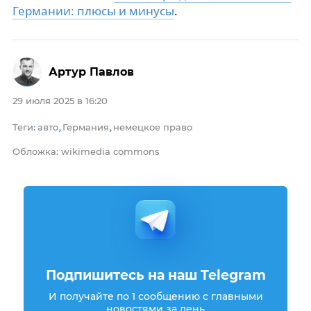
Германии: плюсы и минусы
.
Артур Павлов
29 июля 2025 в 16:20
Теги
авто
Германия
немецкое право
:
,
,
Обложка: wikimedia commons
Подпишитесь на наш Telegram
И получайте по 1 сообщению с главными
новостями за день