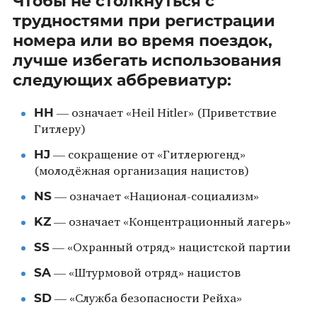
Чтобы не столкнуться с
трудностями при регистрации
номера или во время поездок,
лучше избегать использования
следующих аббревиатур:
HH
— означает «Heil Hitler» (Приветствие
Гитлеру)
HJ
— сокращение от «Гитлерюгенд»
(молодёжная организация нацистов)
NS
— означает «Национал-социализм»
KZ
— означает «Концентрационный лагерь»
SS
— «Охранный отряд» нацистской партии
SA
— «Штурмовой отряд» нацистов
SD
— «Служба безопасности Рейха»