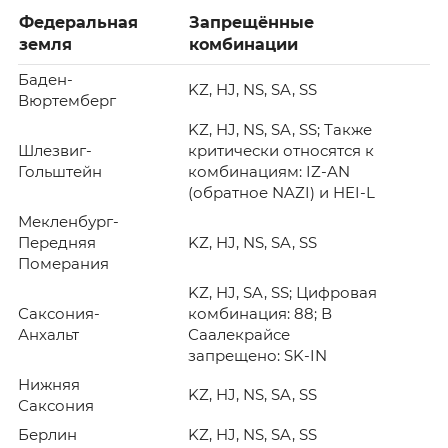
Федеральная
Запрещённые
земля
комбинации
Баден-
KZ, HJ, NS, SA, SS
Вюртемберг
KZ, HJ, NS, SA, SS; Также
Шлезвиг-
критически относятся к
Гольштейн
комбинациям: IZ-AN
(обратное NAZI) и HEI-L
Мекленбург-
Передняя
KZ, HJ, NS, SA, SS
Померания
KZ, HJ, SA, SS; Цифровая
Саксония-
комбинация: 88; В
Анхальт
Саалекрайсе
запрещено: SK-IN
Нижняя
KZ, HJ, NS, SA, SS
Саксония
Берлин
KZ, HJ, NS, SA, SS