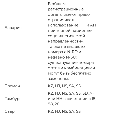
В общем,
регистрационные
органы имеют право
ограничивать
использование HH и AH
Бавария
при «явной национал-
социалистической
направленности».
Также не выдаются
номера с N-PD и
недавно N-SU;
существующие номера
с этими комбинациями
могут быть бесплатно
заменены.
Бремен
KZ, HJ, NS, SA, SS
KZ, HJ, NS, SA, SS, SD, AH
Гамбург
или HH в сочетании с 18,
88, 28
Саар
KZ, HJ, NS, SA, SS