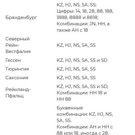
KZ, HJ, NS, SA, SS;
Цифры: 14, 18, 28, 88, 188,
Бранденбург
1888, 8888 и 8818;
Комбинации: JN, HH, а
также AH с 18
Северный
Рейн-
KZ, HJ, NS, SA, SS
Вестфалия
Гессен
KZ, HJ, NS, SA, SS и SD
Тюрингия
KZ, HJ, NS, SA, SS
Саксония
KZ, HJ, NS, SA, SS
KZ, HJ, NS, SA, SS и SD;
Рейнланд-
Комбинации: HH 18 и
Пфальц
HH 88
Буквенные
комбинации: KZ, HJ, NS,
SA, SS.
Комбинации: AH и HH с
88 или 18, иногда с 28.