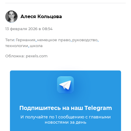
Алеся Кольцова
13 февраля 2026 в 08:54
Теги
Германия
немецкое право
руководство
:
,
,
,
технологии
школа
,
Обложка: pexels.com
Подпишитесь на наш Telegram
И получайте по 1 сообщению с главными
новостями за день