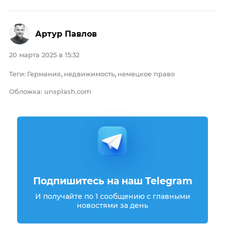
Артур Павлов
20 марта 2025 в 15:32
Теги
Германия
недвижимость
немецкое право
:
,
,
Обложка: unsplash.com
Подпишитесь на наш Telegram
И получайте по 1 сообщению с главными
новостями за день