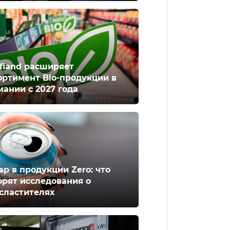
fland расширяет
ортимент Bio-продукции в
мании с 2027 года
ар в продукции Zero: что
орят исследования о
сластителях