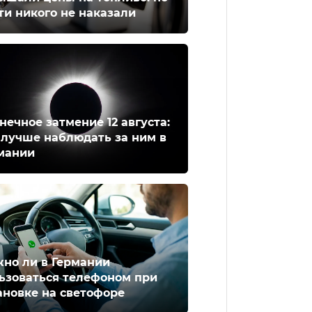
ти никого не наказали
нечное затмение 12 августа:
 лучше наблюдать за ним в
мании
но ли в Германии
ьзоваться телефоном при
ановке на светофоре