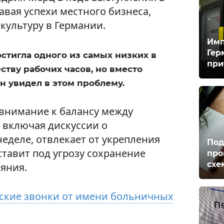
вая успехи местного бизнеса,
культуру в Германии.
Имп
Гер
остигла одного из самых низких в
при
ству рабочих часов, но вместо
н увидел в этом проблему.
внимание к балансу между
 включая дискуссии о
еделе, отвлекает от укрепления
Под
тавит под угрозу сохранение
про
схе
яния.
кие звонки от имени больничных