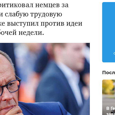
итиковал немцев за
и слабую трудовую
же выступил против идеи
очей недели.
Посл
В Г
зав