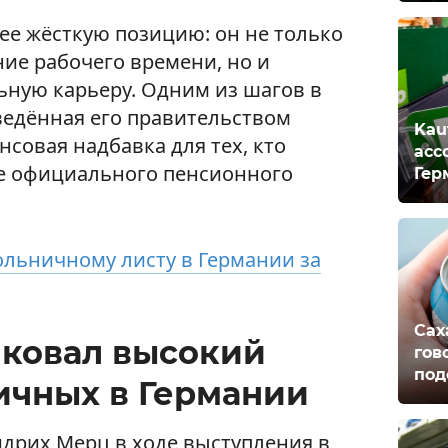
ее жёсткую позицию: он не только
ие рабочего времени, но и
ьную карьеру. Одним из шагов в
ведённая его правительством
Kau
совая надбавка для тех, кто
асс
ле официального пенсионного
Гер
ольничному листу в Германии за
Сах
ковал высокий
гов
под
ичных в Германии
дрих Мерц в ходе выступления в