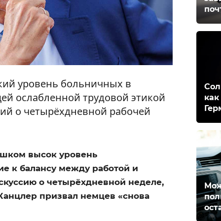
поч
кий уровень больничных в
Сол
бщей ослабленной трудовой этикой
как
Гер
сий о четырёхдневной рабочей
ишком высок уровень
ие к балансу между работой и
скуссию о четырёхдневной неделе,
Мож
 Канцлер призвал немцев «снова
пол
ост