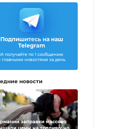
Подпишитесь на наш
Telegram
И получайте по 1 сообщению
с главными новостями за день
едние новости
ермании заправки массово
ышали цены на топливо: но