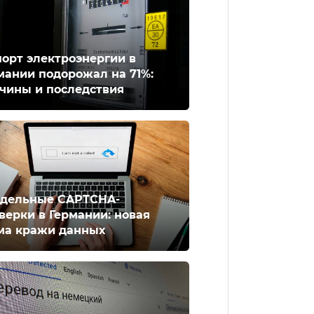
орт электроэнергии в
мании подорожал на 71%:
чины и последствия
дельные CAPTCHA-
верки в Германии: новая
ма кражи данных