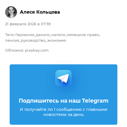
Алеся Кольцова
21 февраля 2026 в 07:59
Теги
Германия
деньги
налоги
немецкое право
:
,
,
,
,
пенсия
руководство
экономия
,
,
Обложка: pixabay.com
Подпишитесь на наш Telegram
И получайте по 1 сообщению с главными
новостями за день