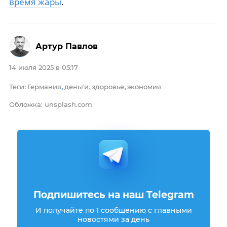
время жары
.
Артур Павлов
14 июля 2025 в 05:17
Теги
Германия
деньги
здоровье
экономия
:
,
,
,
Обложка: unsplash.com
Подпишитесь на наш Telegram
И получайте по 1 сообщению с главными
новостями за день