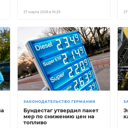
27 марта 2026 в 10:29
27
ЗАКОНОДАТЕЛЬСТВО ГЕРМАНИИ
З
ла
Бундестаг утвердил пакет
Э
мер по снижению цен на
к
топливо