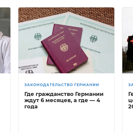
ЗАКОНОДАТЕЛЬСТВО ГЕРМАНИИ
З
Где гражданство Германии
Г
ждут 6 месяцев, а где — 4
ц
года
2