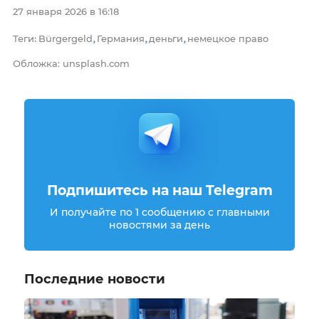
27 января 2026 в 16:18
Теги
Bürgergeld
Германия
деньги
немецкое право
:
,
,
,
Обложка: unsplash.com
Подпишитесь на наш Telegram
И получайте по 1 сообщению с главными
новостями за день
Последние новости